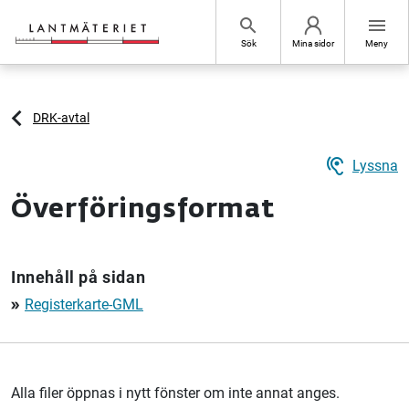
Hoppa till sidans innehåll
search
menu
Sök
Mina sidor
Meny
DRK-avtal
hearing
Lyssna
Överföringsformat
Innehåll på sidan
Registerkarte-GML
double_arrow
Alla filer öppnas i nytt fönster om inte annat anges.