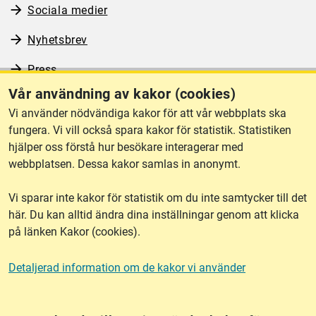
Sociala medier
Nyhetsbrev
Press
Vår användning av kakor (cookies)
RSS
Vi använder nödvändiga kakor för att vår webbplats ska
fungera. Vi vill också spara kakor för statistik. Statistiken
hjälper oss förstå hur besökare interagerar med
Om webbplatsen
webbplatsen. Dessa kakor samlas in anonymt.
Vi sparar inte kakor för statistik om du inte samtycker till det
Tillgänglighet
här. Du kan alltid ändra dina inställningar genom att klicka
på länken Kakor (cookies).
Other languages
Detaljerad information om de kakor vi använder
Kakor (cookies)
Frågor?
Chatta med
mig!