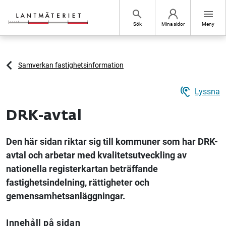
Hoppa till sidans innehåll
search
menu
Sök
Mina sidor
Meny
Samverkan fastighetsinformation
hearing
Lyssna
DRK-avtal
Den här sidan riktar sig till kommuner som har DRK-
avtal och arbetar med kvalitetsutveckling av
nationella registerkartan beträffande
fastighetsindelning, rättigheter och
gemensamhetsanläggningar.
Innehåll på sidan