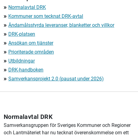
Normalavtal DRK
double_arrow
Kommuner som tecknat DRK-avtal
double_arrow
Ändamålsstyrda leveranser, blanketter och villkor
double_arrow
DRK-platsen
double_arrow
Ansökan om tjänster
double_arrow
Prioriterade områden
double_arrow
Utbildningar
double_arrow
DRK-handboken
double_arrow
Samverkansprojekt 2.0 (pausat under 2026)
double_arrow
Normalavtal DRK
Samverkansgruppen för Sveriges Kommuner och Regioner
och Lantmäteriet har nu tecknat överenskommelse om ett