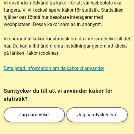
Vi använder nödvändiga kakor för att vår webbplats ska
fungera. Vi vill också spara kakor för statistik. Statistiken
hjälper oss förstå hur besökare interagerar med
Om webbplatsen
webbplatsen. Dessa kakor samlas in anonymt.
Vi sparar inte kakor för statistik om du inte samtycker till det
Tillgänglighet
här. Du kan alltid ändra dina inställningar genom att klicka
på länken Kakor (cookies).
Other languages
Detaljerad information om de kakor vi använder
Kakor (cookies)
Frågor?
Chatta med
mig!
Samtycker du till att vi använder kakor för
statistik?
Lantmäteriet är den myndighet som kartlägger Sverige. Till våra uppgifter hör
Jag samtycker
Jag samtycker inte
också att registrera och säkra ägandet av alla fastigheter samt hantera deras
gränser. Vi tillhör Landsbygds- och infrastrukturdepartementet.