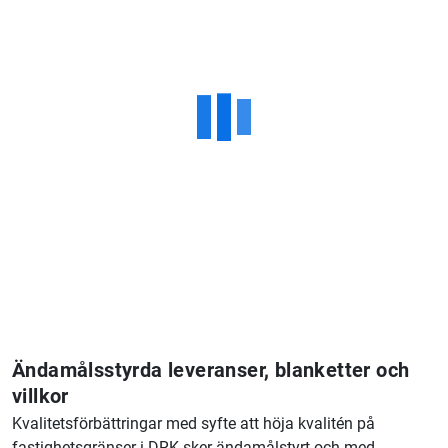
Ändamålsstyrda leveranser, blanketter och
villkor
Kvalitetsförbättringar med syfte att höja kvalitén på
fastighetsgränser i DRK sker ändamålstyrt och med