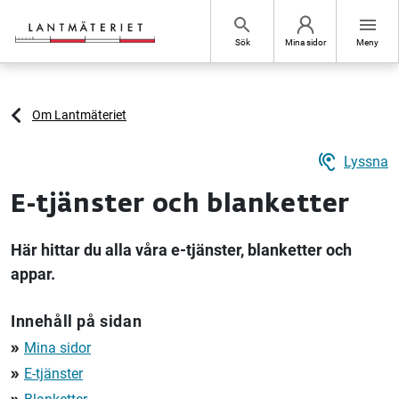
Hoppa till sidans innehåll
search
menu
Sök
Mina sidor
Meny
Om Lantmäteriet
hearing
Lyssna
E-tjänster och blanketter
Här hittar du alla våra e-tjänster, blanketter och
appar.
Innehåll på sidan
Mina sidor
double_arrow
E-tjänster
double_arrow