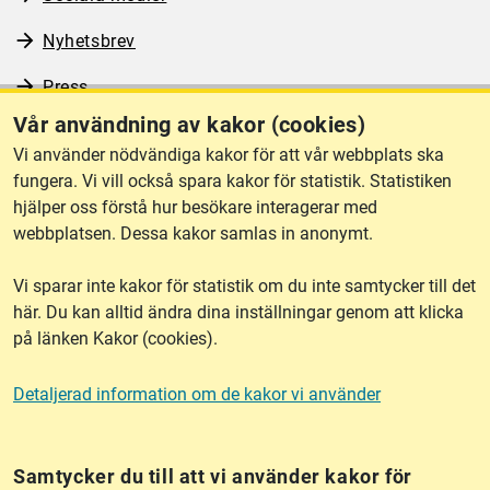
Nyhetsbrev
Press
Vår användning av kakor (cookies)
RSS
Vi använder nödvändiga kakor för att vår webbplats ska
fungera. Vi vill också spara kakor för statistik. Statistiken
hjälper oss förstå hur besökare interagerar med
Om webbplatsen
webbplatsen. Dessa kakor samlas in anonymt.
Vi sparar inte kakor för statistik om du inte samtycker till det
Tillgänglighet
här. Du kan alltid ändra dina inställningar genom att klicka
på länken Kakor (cookies).
Other languages
Detaljerad information om de kakor vi använder
Kakor (cookies)
Frågor?
Chatta med
mig!
Samtycker du till att vi använder kakor för