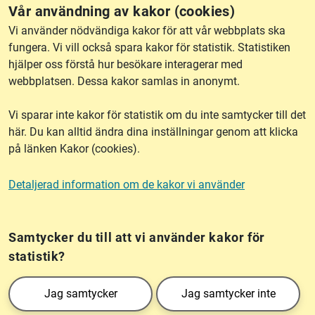
Vår användning av kakor (cookies)
RSS
Vi använder nödvändiga kakor för att vår webbplats ska
fungera. Vi vill också spara kakor för statistik. Statistiken
hjälper oss förstå hur besökare interagerar med
Om webbplatsen
webbplatsen. Dessa kakor samlas in anonymt.
Vi sparar inte kakor för statistik om du inte samtycker till det
Tillgänglighet
här. Du kan alltid ändra dina inställningar genom att klicka
på länken Kakor (cookies).
Other languages
Detaljerad information om de kakor vi använder
Kakor (cookies)
Frågor?
Chatta med
mig!
Samtycker du till att vi använder kakor för
statistik?
Lantmäteriet är den myndighet som kartlägger Sverige. Till våra uppgifter hör
Jag samtycker
Jag samtycker inte
också att registrera och säkra ägandet av alla fastigheter samt hantera deras