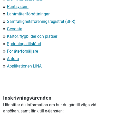
Pantsystem
double_arrow
Lantmäteriförrättningar
double_arrow
Samfällighetsföreningsregistret (SFR)
double_arrow
Geodata
double_arrow
Kartor, flygbilder och platser
double_arrow
Spridningstillstånd
double_arrow
För återförsäljare
double_arrow
Antura
double_arrow
Applikationen LINA
double_arrow
Inskrivningsärenden
Här hittar du information om hur du går till väga vid
ansökan, samt länk till e-tjänsten: