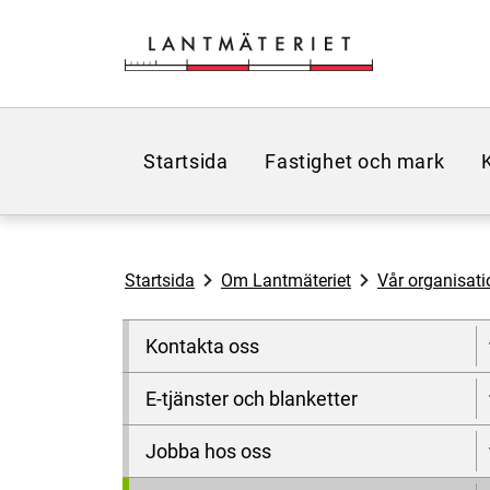
Hoppa till sidans innehåll
Startsida
Fastighet och mark
Startsida
Om Lantmäteriet
Vår organisati
Kontakta oss
E-tjänster och blanketter
Jobba hos oss