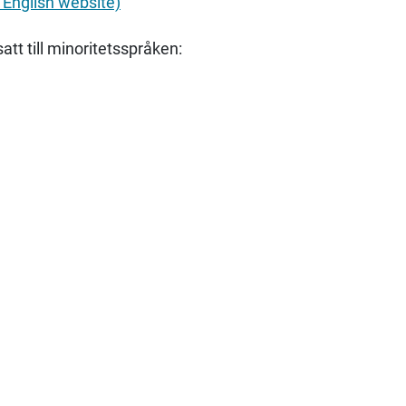
 English website)
tt till minoritetsspråken: