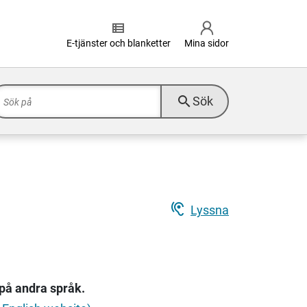
view_list
E-tjänster och blanketter
Mina sidor
search
Sök
hearing
Lyssna
 på andra språk.