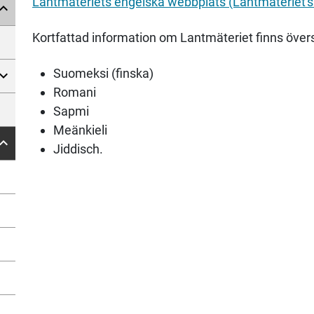
Lantmäteriets engelska webbplats (Lantmäteriet's
Kortfattad information om Lantmäteriet finns översa
Suomeksi (finska)
Romani
Sapmi
Meänkieli
Jiddisch.