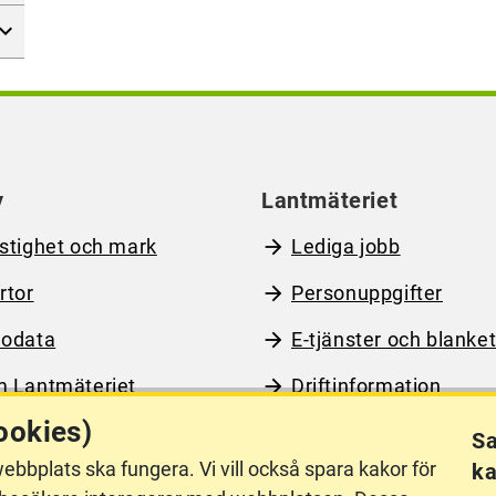
y
Lantmäteriet
stighet och mark
Lediga jobb
rtor
Personuppgifter
odata
E-tjänster och blanket
 Lantmäteriet
Driftinformation
ookies)
Sa
ebbplats ska fungera. Vi vill också spara kakor för
ka
llgänglighet
Other languages