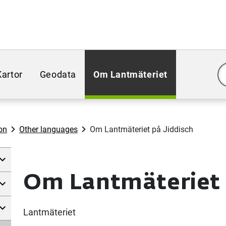
Kartor
Geodata
Om Lantmäteriet
on
Other languages
Om Lantmäteriet på Jiddisch
Om Lantmäteriet 
Lantmäteriet