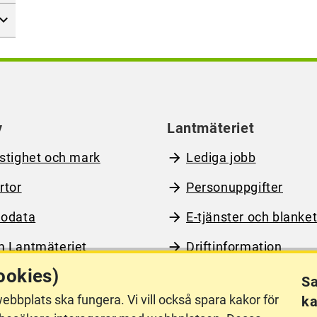
y
Lantmäteriet
stighet och mark
Lediga jobb
rtor
Personuppgifter
odata
E-tjänster och blanket
 Lantmäteriet
Driftinformation
ookies)
Sa
ebbplats ska fungera. Vi vill också spara kakor för
ka
llgänglighet
Other languages