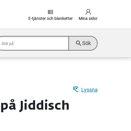
view_list
E-tjänster och blanketter
Mina sidor
search
Sök
hearing
Lyssna
på Jiddisch