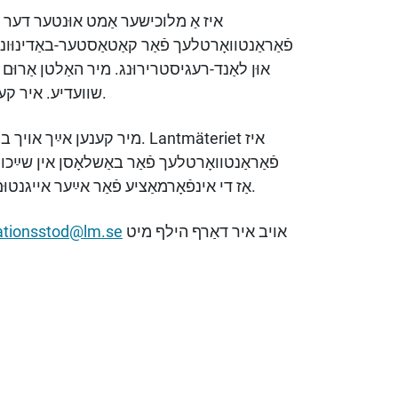
איז אַ מלוכישער אַמט אוּנטער דער יוּר
שוועדיע. איר קענט בײַ אוּנדז געפֿינען מאַפּעס מיט די פֿאַרשיידענע נוּצנס.
מיר קענען אײַך אויך בײַשטיין בײַ אַ באָדן-צעטיילוּנג צי אַן אייגנטוּם-באַשטימוּנג.
Lantmäteriet
איז
פֿאַראַנטוואָרטלעך פֿאַר באַשלאָסן אין שײַכו
אַז די אינפֿאָרמאַציע פֿאַר אײַער אייגנטוּם איז ווי געהעריק פֿאַרשריבן אינעם אייגנטוּם-רעגיסטער.
tionsstod@lm.se
אויב איר דאַרף הילף מיט