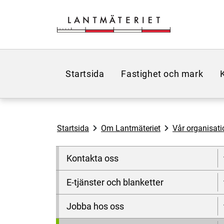
Hoppa till sidans innehåll
Startsida
Fastighet och mark
Startsida
Om Lantmäteriet
Vår organisati
Kontakta oss
E-tjänster och blanketter
Jobba hos oss