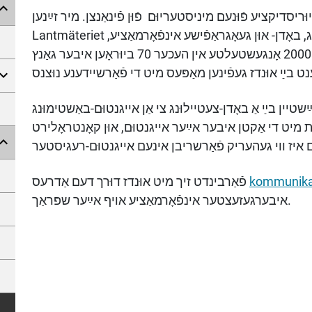
יסדיקציע פֿוּנעם מיניסטעריוּם פֿוּן פֿינאַנצן. מיר זײַנען
Lantmäteriet
פֿאַראַנטוואָרטלעך פֿאַר קאַטאַסטער-באַדינוּונג, באָדן- אוּן געאָגראַפֿישע אינפֿאָרמאַציע,
אוּן לאַנד-רעגיסטרירוּנג. מיר האַלטן אַרוּם 2000 אָנגעשטעלטע אין העכער 70 ביוּראָען איבער גאַנץ
ת מיט די אַקטן איבער אײַער אייגנטוּם, אוּן קאָנטראָלירט
פֿאַרבינדט זיך מיט אוּנדז דוּרך דעם אַדרעס
kommunika
איבערגעזעצטער אינפֿאָרמאַציע אויף אײַער שפּראַך.