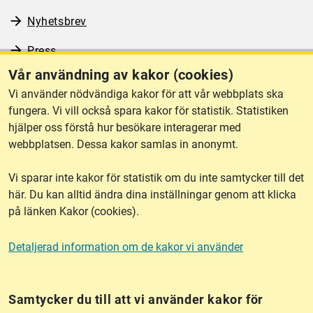
Nyhetsbrev
Press
Vår användning av kakor (cookies)
RSS
Vi använder nödvändiga kakor för att vår webbplats ska
fungera. Vi vill också spara kakor för statistik. Statistiken
hjälper oss förstå hur besökare interagerar med
Om webbplatsen
webbplatsen. Dessa kakor samlas in anonymt.
Vi sparar inte kakor för statistik om du inte samtycker till det
Tillgänglighet
här. Du kan alltid ändra dina inställningar genom att klicka
på länken Kakor (cookies).
Other languages
Detaljerad information om de kakor vi använder
Kakor (cookies)
Frågor?
Chatta med
mig!
Samtycker du till att vi använder kakor för