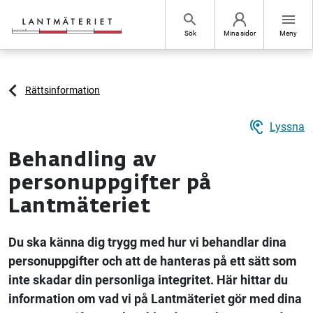
Hoppa till sidans innehåll
search
menu
Sök
Mina sidor
Meny
Rättsinformation
hearing
Lyssna
Behandling av
personuppgifter på
Lantmäteriet
Du ska känna dig trygg med hur vi behandlar dina
personuppgifter och att de hanteras på ett sätt som
inte skadar din personliga integritet. Här hittar du
information om vad vi på Lantmäteriet gör med dina