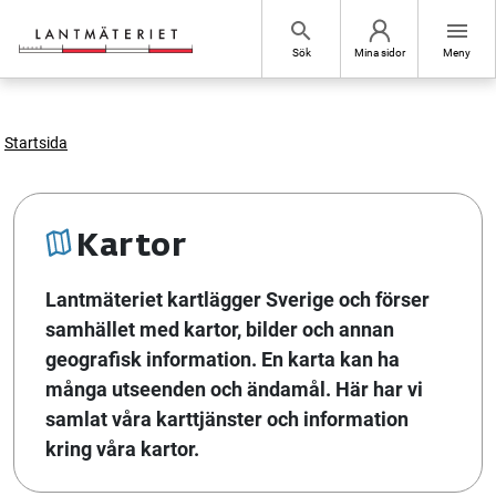
Hoppa till sidans innehåll
search
menu
Sök
Mina sidor
Meny
Startsida
Kartor
Lantmäteriet kartlägger Sverige och förser
samhället med kartor, bilder och annan
geografisk information. En karta kan ha
många utseenden och ändamål. Här har vi
samlat våra karttjänster och information
kring våra kartor.