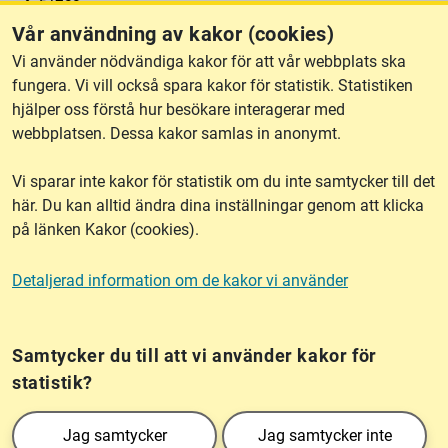
Vår användning av kakor (cookies)
RSS
Vi använder nödvändiga kakor för att vår webbplats ska
fungera. Vi vill också spara kakor för statistik. Statistiken
hjälper oss förstå hur besökare interagerar med
Om webbplatsen
webbplatsen. Dessa kakor samlas in anonymt.
Vi sparar inte kakor för statistik om du inte samtycker till det
Tillgänglighet
här. Du kan alltid ändra dina inställningar genom att klicka
på länken Kakor (cookies).
Other languages
Detaljerad information om de kakor vi använder
Kakor (cookies)
Frågor?
Chatta med
mig!
Samtycker du till att vi använder kakor för
statistik?
Lantmäteriet är den myndighet som kartlägger Sverige. Till våra uppgifter hör
Jag samtycker
Jag samtycker inte
också att registrera och säkra ägandet av alla fastigheter samt hantera deras