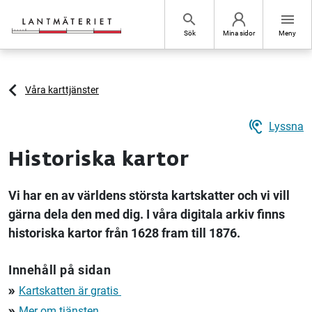
Hoppa till sidans innehåll
search
menu
Sök
Mina sidor
Meny
Våra karttjänster
hearing
Lyssna
Historiska kartor
Vi har en av världens största kartskatter och vi vill
gärna dela den med dig. I våra digitala arkiv finns
historiska kartor från 1628 fram till 1876.
Innehåll på sidan
Kartskatten är gratis
double_arrow
Mer om tjänsten
double_arrow