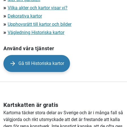
Vilka akter och kartor visar vi?
double_arrow
Dekorativa kartor
double_arrow
Upphovsrätt till kartor och bilder
double_arrow
Vägledning Historiska kartor
double_arrow
Använd våra tjänster
Gå till Historiska kartor
Kartskatten är gratis
Kartorna täcker stora delar av Sverige och är i många fall så
välgjorda och rikt utsmyckade att det är frestande att kalla
dem för rena konstverk. Inte konstigt kanske, att de ofta ges