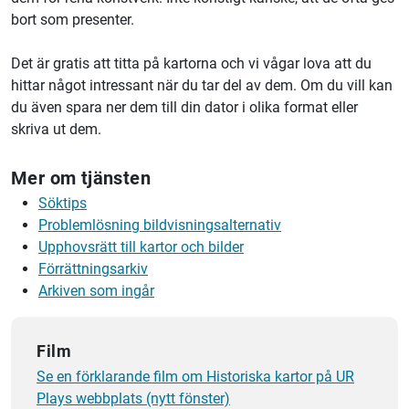
bort som presenter.
Det är gratis att titta på kartorna och vi vågar lova att du
hittar något intressant när du tar del av dem. Om du vill kan
du även spara ner dem till din dator i olika format eller
skriva ut dem.
Mer om tjänsten
Söktips
Problemlösning bildvisningsalternativ
Upphovsrätt till kartor och bilder
Förrättningsarkiv
Arkiven som ingår
Film
Se en förklarande film om Historiska kartor på UR
Plays webbplats (nytt fönster)