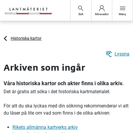
Hoppa till sidans innehåll
search
menu
Sök
Mina sidor
Meny
Historiska kartor
hearing
Lyssna
Arkiven som ingår
Våra historiska kartor och akter finns i olika arkiv.
Det är gratis att söka i det historiska kartmaterialet.
För att du ska lyckas med din sökning rekommenderar vi att
du läser på lite om vad som finns i de olika arkiven:
Rikets allmänna kartverks arkiv