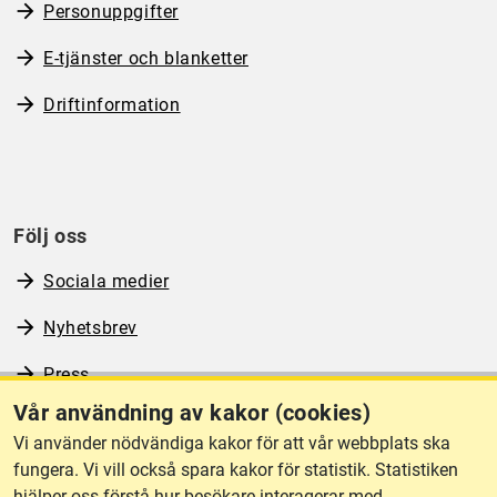
Personuppgifter
E-tjänster och blanketter
Driftinformation
Följ oss
Sociala medier
Nyhetsbrev
Press
Vår användning av kakor (cookies)
RSS
Vi använder nödvändiga kakor för att vår webbplats ska
fungera. Vi vill också spara kakor för statistik. Statistiken
hjälper oss förstå hur besökare interagerar med