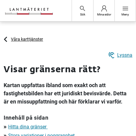
Hoppa till sidans innehåll
search
menu
Sök
Mina sidor
Meny
Våra karttjänster
hearing
Lyssna
Visar gränserna rätt?
Kartan uppfattas ibland som exakt och att
fastighetsbilden har ett juridiskt bevisvärde. Detta
är en missuppfattning och här förklarar vi varför.
Innehåll på sidan
Hitta dina gränser
double_arrow
Stora variationer i noggrannhet
double_arrow