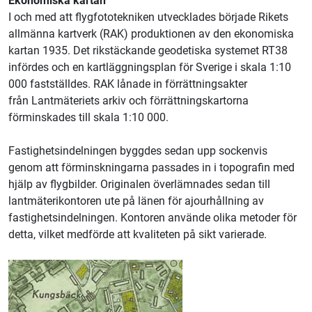
Ekonomiska kartan
I och med att flygfototekniken utvecklades började Rikets
allmänna kartverk (RAK) produktionen av den ekonomiska
kartan 1935. Det rikstäckande geodetiska systemet RT38
infördes och en kartläggningsplan för Sverige i skala 1:10
000 fastställdes. RAK lånade in förrättningsakter
från
Lantmäteriets
arkiv och förrättningskartorna
förminskades till skala 1:10 000.
Fastighetsindelningen byggdes sedan upp sockenvis
genom att förminskningarna passades in i topografin med
hjälp av flygbilder. Originalen överlämnades sedan till
lantmäterikontoren ute på länen för ajourhållning av
fastighetsindelningen. Kontoren använde olika metoder för
detta, vilket medförde att kvaliteten på sikt varierade.