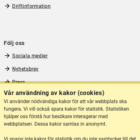
Driftinformation
Följ oss
Sociala medier
Nyhetsbrev
Press
Vår användning av kakor (cookies)
RSS
Vi använder nödvändiga kakor för att vår webbplats ska
fungera. Vi vill också spara kakor för statistik. Statistiken
hjälper oss förstå hur besökare interagerar med
Om webbplatsen
webbplatsen. Dessa kakor samlas in anonymt.
Vi sparar inte kakor för statistik om du inte samtycker till det
Tillgänglighet