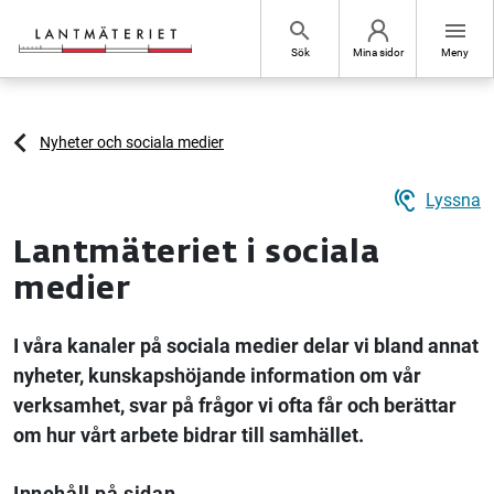
Hoppa till sidans innehåll
search
menu
Sök
Mina sidor
Meny
Nyheter och sociala medier
hearing
Lyssna
Lantmäteriet i sociala
medier
I våra kanaler på sociala medier delar vi bland annat
nyheter, kunskapshöjande information om vår
verksamhet, svar på frågor vi ofta får och berättar
om hur vårt arbete bidrar till samhället.
Innehåll på sidan