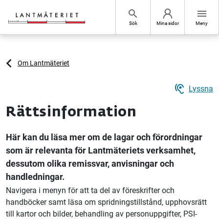
Hoppa till sidans innehåll
search
menu
Sök
Mina sidor
Meny
Om Lantmäteriet
hearing
Lyssna
Rättsinformation
Här kan du läsa mer om de lagar och förordningar
som är relevanta för Lantmäteriets verksamhet,
dessutom olika remissvar, anvisningar och
handledningar.
Navigera i menyn för att ta del av föreskrifter och
handböcker samt läsa om spridningstillstånd, upphovsrätt
till kartor och bilder, behandling av personuppgifter, PSI-