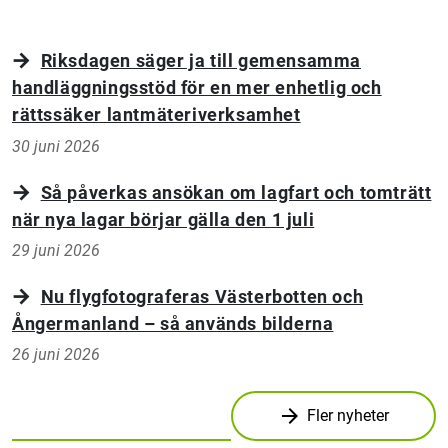
Riksdagen säger ja till gemensamma
handläggningsstöd för en mer enhetlig och
rättssäker lantmäteriverksamhet
30 juni 2026
Så påverkas ansökan om lagfart och tomträtt
när nya lagar börjar gälla den 1 juli
29 juni 2026
Nu flygfotograferas Västerbotten och
Ångermanland – så används bilderna
26 juni 2026
arrow_forward
Fler nyheter