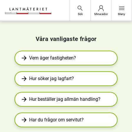
Hoppa till sidans innehåll
search
menu
Sök
Mina sidor
Meny
Lantmäteriet
Våra vanligaste frågor
arrow_forward
Vem äger fastigheten?
arrow_forward
Hur söker jag lagfart?
arrow_forward
Hur beställer jag allmän handling?
arrow_forward
Har du frågor om servitut?