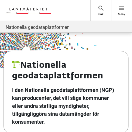
Hoppa till sidans innehåll
search
menu
Sök
Meny
Nationella geodataplattformen
Nationella
geodataplattformen
I den Nationella geodataplattformen (NGP)
kan producenter, det vill säga kommuner
eller andra statliga myndigheter,
tillgängliggöra sina datamängder för
konsumenter.