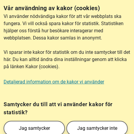
Kontakt
Vår användning av kakor (cookies)
Vi använder nödvändiga kakor för att vår webbplats ska
Behöver du hjälp? Vår support är tillgänglig för att
fungera. Vi vill också spara kakor för statistik. Statistiken
svara på frågor och reda ut problem.
hjälper oss förstå hur besökare interagerar med
webbplatsen. Dessa kakor samlas in anonymt.
Vi sparar inte kakor för statistik om du inte samtycker till det
här. Du kan alltid ändra dina inställningar genom att klicka
på länken Kakor (cookies).
lantmateriet.se
Detaljerad information om de kakor vi använder
Kakor (cookies)
Frågor?
Chatta med
mig!
Samtycker du till att vi använder kakor för
statistik?
Lantmäteriet är den myndighet som kartlägger Sverige. Till våra uppgifter hör
Jag samtycker
Jag samtycker inte
också att registrera och säkra ägandet av alla fastigheter samt hantera deras