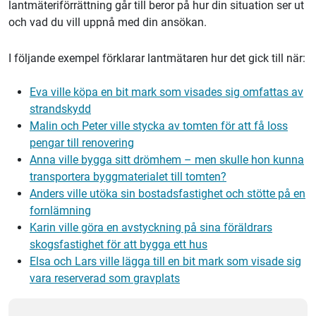
lantmäteriförrättning går till beror på hur din situation ser ut
och vad du vill uppnå med din ansökan.
I följande exempel förklarar lantmätaren hur det gick till när:
Eva ville köpa en bit mark som visades sig omfattas av
strandskydd
Malin och Peter ville stycka av tomten för att få loss
pengar till renovering
Anna ville bygga sitt drömhem – men skulle hon kunna
transportera byggmaterialet till tomten?
Anders ville utöka sin bostadsfastighet och stötte på en
fornlämning
Karin ville göra en avstyckning på sina föräldrars
skogsfastighet för att bygga ett hus
Elsa och Lars ville lägga till en bit mark som visade sig
vara reserverad som gravplats