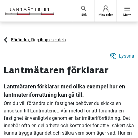
Hoppa till sidans innehåll
search
menu
Sök
Mina sidor
Meny
Förändra, lägg ihop eller dela
hearing
Lyssna
Lantmätaren förklarar
Lantmätaren förklarar med olika exempel hur en
lantmäteriförrättning kan gå till.
Om du vill förändra din fastighet behöver du skicka en
ansökan till Lantmäteriet. Vår metod för att förändra en
fastighet är vanligtvis genom en lantmäteriförrättning. Det
innebär ofta en del arbete och kostnader för att vi säkert ska
kunna trygga ägandet och säkra vem som äger vad. Hur en