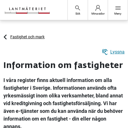
Hoppa till sidans innehåll
search
menu
Sök
Mina sidor
Meny
Fastighet och mark
hearing
Lyssna
Information om fastigheter
I våra register finns aktuell information om alla
fastigheter i Sverige. Informationen används ofta
yrkesmässigt inom olika verksamheter, bland annat
vid kreditgivning och fastighetsförsäljning. Vi har
även e-tjänster som du kan använda när du behöver
information om en fastighet - din eller någon
annans.