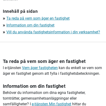
Innehåll på sidan
Ta reda på vem som äger en fastighet
double_arrow
Information om din fastighet
double_arrow
Vill du använda fastighetsinformation i din verksamhet?
double_arrow
Ta reda på vem som äger en fastighet
I e-tjänsten
Vem äger fastigheten
kan du enkelt se vem som
äger en fastighet genom att fylla i fastighetsbeteckningen.
Information om din fastighet
Behöver du information om dina egna fastigheter,
tomträtter, gemensamhetsanläggningar eller
samfälligheter? I
e-tjänsten Min fastighet
hittar du