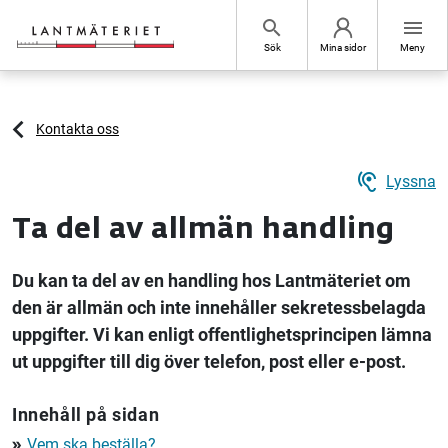
Hoppa till sidans innehåll
search
menu
Sök
Mina sidor
Meny
Kontakta oss
hearing
Lyssna
Ta del av allmän handling
Du kan ta del av en handling hos Lantmäteriet om
den är allmän och inte innehåller sekretessbelagda
uppgifter. Vi kan enligt offentlighetsprincipen lämna
ut uppgifter till dig över telefon, post eller e-post.
Innehåll på sidan
Vem ska beställa?
double_arrow