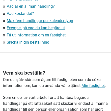
Vad är en allmän handling?
double_arrow
Vad kostar det?
double_arrow
Max fem handlingar per kalenderdygn
double_arrow
Exempel på vad du kan begära ut
double_arrow
Få ut information om en fastighet
double_arrow
Skicka in din beställning
double_arrow
Vem ska beställa?
Om du själv står som ägare till fastigheten som du söker
information om, kan du använda vår e-tjänst
Min fastighet
.
Som en del av vårt arbete för att hantera begärda
handlingar på ett rättssäkert sätt skickar vi endast allmänna
handlingar till den person eller organisation som har gjort