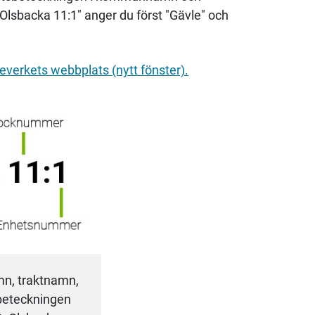
Olsbacka 11:1" anger du först "Gävle" och
verkets webbplats (nytt fönster).
n, traktnamn,
beteckningen