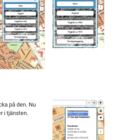
icka på den. Nu
r i tjänsten.