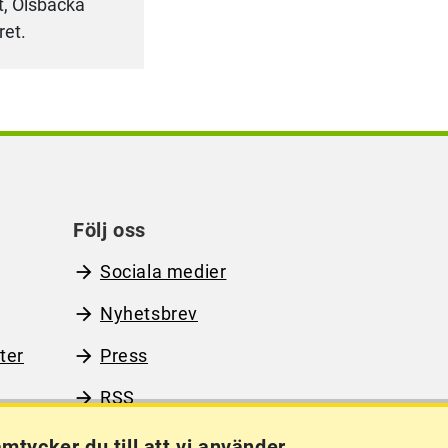
, Olsbacka
ret.
Följ oss
Sociala medier
Nyhetsbrev
ter
Press
RSS
mtycker du till att vi använder