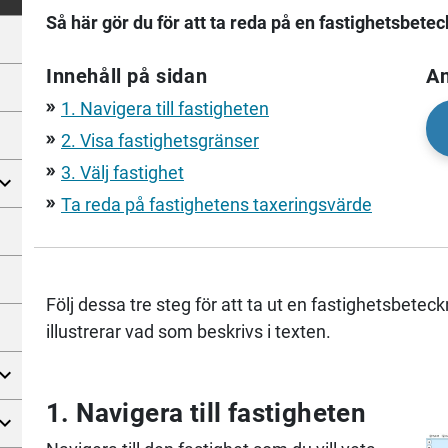
Så här gör du för att ta reda på en fastighetsbetec
Innehåll på sidan
An
1. Navigera till fastigheten
double_arrow
2. Visa fastighetsgränser
double_arrow
3. Välj fastighet
double_arrow
Ta reda på fastighetens taxeringsvärde
double_arrow
Följ dessa tre steg för att ta ut en fastighetsbeteck
illustrerar vad som beskrivs i texten.
1. Navigera till fastigheten