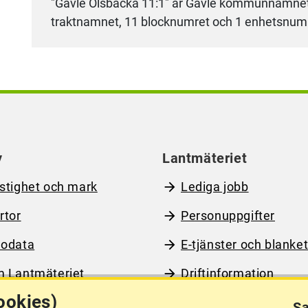
"Gävle Olsbacka 11:1" är Gävle kommunnamnet
traktnamnet, 11 blocknumret och 1 enhetsnum
y
Lantmäteriet
stighet och mark
Lediga jobb
rtor
Personuppgifter
odata
E-tjänster och blanket
 Lantmäteriet
Driftinformation
ookies)
Sa