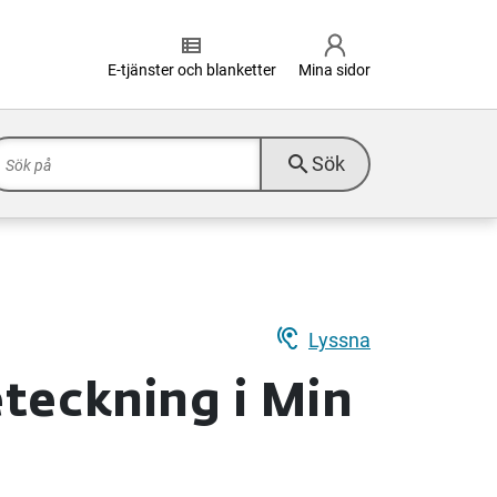
view_list
E-tjänster och blanketter
Mina sidor
search
Sök
hearing
Lyssna
eteckning i Min