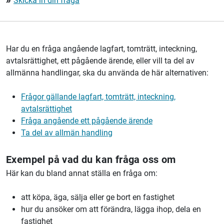
Skicka in din fråga
double_arrow
Har du en fråga angående lagfart, tomträtt, inteckning,
avtalsrättighet, ett pågående ärende, eller vill ta del av
allmänna handlingar, ska du använda de här alternativen:
Frågor gällande lagfart, tomträtt, inteckning,
avtalsrättighet
Fråga angående ett pågående ärende
Ta del av allmän handling
Exempel på vad du kan fråga oss om
Här kan du bland annat ställa en fråga om:
att köpa, äga, sälja eller ge bort en fastighet
hur du ansöker om att förändra, lägga ihop, dela en
fastighet