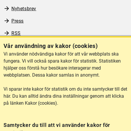
Nyhetsbrev
Press
RSS
Vår användning av kakor (cookies)
Vi använder nödvändiga kakor för att vår webbplats ska
Om webbplatsen
fungera. Vi vill också spara kakor för statistik. Statistiken
hjälper oss förstå hur besökare interagerar med
webbplatsen. Dessa kakor samlas in anonymt.
Tillgänglighet
Vi sparar inte kakor för statistik om du inte samtycker till det
Other languages
här. Du kan alltid ändra dina inställningar genom att klicka
på länken Kakor (cookies).
Kakor (cookies)
Frågor?
Chatta med
mig!
Samtycker du till att vi använder kakor för