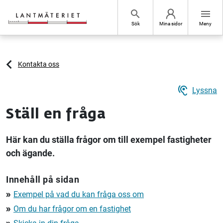
Hoppa till sidans innehåll
search
menu
Sök
Mina sidor
Meny
Kontakta oss
hearing
Lyssna
Ställ en fråga
Här kan du ställa frågor om till exempel fastigheter
och ägande.
Innehåll på sidan
Exempel på vad du kan fråga oss om
double_arrow
Om du har frågor om en fastighet
double_arrow