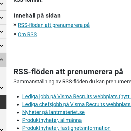
Innehåll på sidan
RSS-flöden att prenumerera på
double_arrow
Om RSS
double_arrow
RSS-flöden att prenumerera på
Sammanställning av RSS-flöden du kan prenumere
Lediga jobb på Visma Recruits webbplats (nytt 
Lediga chefsjobb på Visma Recruits webbplats 
Nyheter på lantmateriet.se
Produktnyheter, allmänna
Produktnyheter, fastighetsinformation