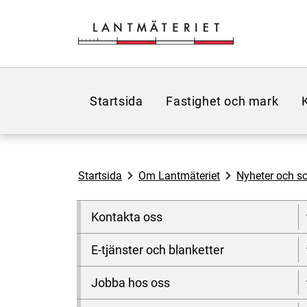
Hoppa till sidans innehåll
Startsida
Fastighet och mark
Startsida
Om Lantmäteriet
Nyheter och so
Kontakta oss
E-tjänster och blanketter
Jobba hos oss