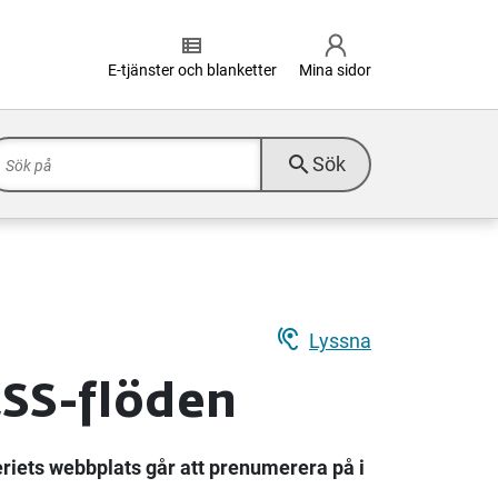
view_list
E-tjänster och blanketter
Mina sidor
search
Sök
hearing
Lyssna
SS-flöden
riets webbplats går att prenumerera på i