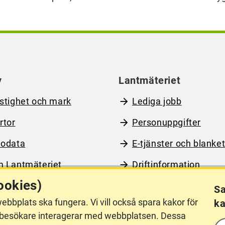
y
Lantmäteriet
stighet och mark
Lediga jobb
rtor
Personuppgifter
odata
E-tjänster och blanket
 Lantmäteriet
Driftinformation
ookies)
Sa
ebbplats ska fungera. Vi vill också spara kakor för
ka
llgänglighet
Other languages
hur besökare interagerar med webbplatsen. Dessa