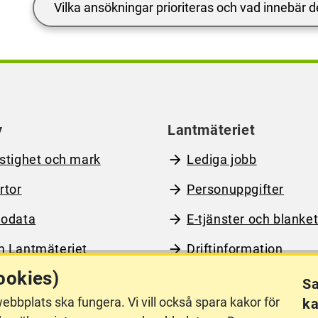
Vilka ansökningar prioriteras och vad innebär d
y
Lantmäteriet
stighet och mark
Lediga jobb
rtor
Personuppgifter
odata
E-tjänster och blanket
 Lantmäteriet
Driftinformation
ookies)
Sa
ebbplats ska fungera. Vi vill också spara kakor för
ka
llgänglighet
Other languages