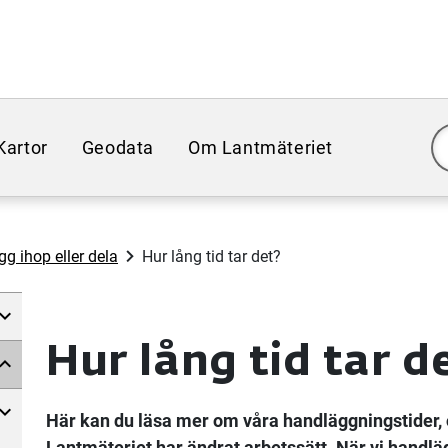
Kartor
Geodata
Om Lantmäteriet
gg ihop eller dela
Hur lång tid tar det?
Hur lång tid tar d
Här kan du läsa mer om våra handläggningstider, o
Lantmäteriet har ändrat arbetssätt. När vi handlä