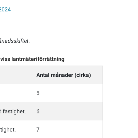
 2024
ånadsskiftet.
viss lantmäteriförrättning
Antal månader (cirka)
6
d fastighet.
6
tighet.
7