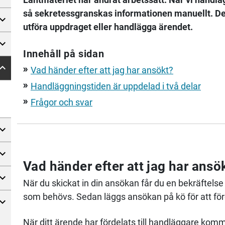
så sekretessgranskas informationen manuellt. Detta
utföra uppdraget eller handlägga ärendet.
Innehåll på sidan
Vad händer efter att jag har ansökt?
double_arrow
Handläggningstiden är uppdelad i två delar
double_arrow
Frågor och svar
double_arrow
Vad händer efter att jag har ansö
När du skickat in din ansökan får du en bekräftelse 
som behövs. Sedan läggs ansökan på kö för att förd
När ditt ärende har fördelats till handläggare komme