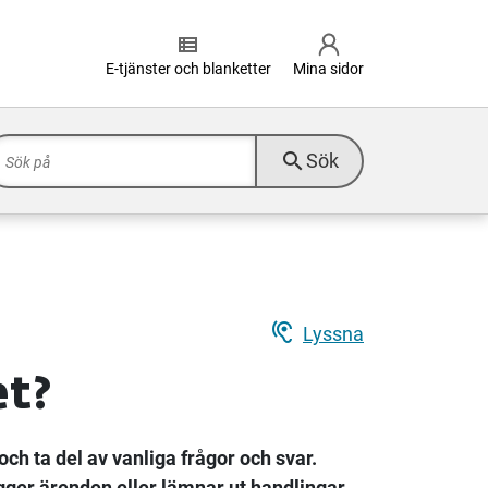
view_list
E-tjänster och blanketter
Mina sidor
search
Sök
hearing
Lyssna
et?
ch ta del av vanliga frågor och svar.
gger ärenden eller lämnar ut handlingar