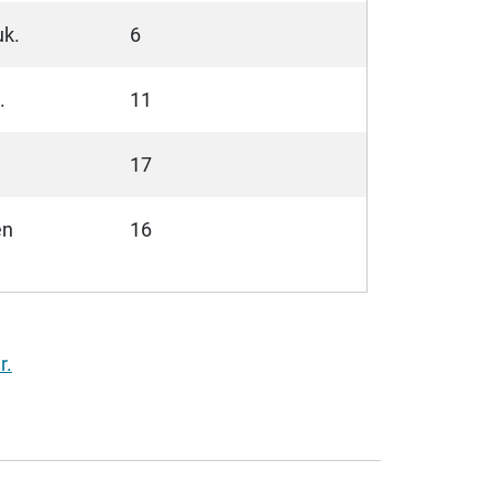
uk.
6
.
11
17
en
16
r.