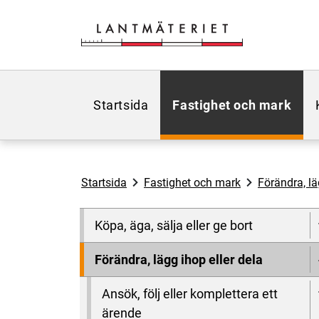
Hoppa till sidans innehåll
Startsida
Fastighet och mark
Startsida
Fastighet och mark
Förändra, lä
Köpa, äga, sälja eller ge bort
Förändra, lägg ihop eller dela
Ansök, följ eller komplettera ett
ärende