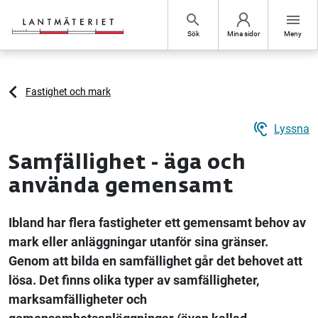
Hoppa till sidans innehåll
search
menu
Sök
Mina sidor
Meny
Fastighet och mark
hearing
Lyssna
Samfällighet - äga och
använda gemensamt
Ibland har flera fastigheter ett gemensamt behov av
mark eller anläggningar utanför sina gränser.
Genom att bilda en samfällighet går det behovet att
lösa. Det finns olika typer av samfälligheter,
marksamfälligheter och