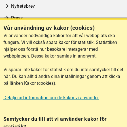
Nyhetsbrev
Press
Vår användning av kakor (cookies)
RSS
Vi använder nödvändiga kakor för att vår webbplats ska
fungera. Vi vill också spara kakor för statistik. Statistiken
hjälper oss förstå hur besökare interagerar med
Om webbplatsen
webbplatsen. Dessa kakor samlas in anonymt.
Vi sparar inte kakor för statistik om du inte samtycker till det
Tillgänglighet
här. Du kan alltid ändra dina inställningar genom att klicka
på länken Kakor (cookies).
Other languages
Detaljerad information om de kakor vi använder
Kakor (cookies)
Frågor?
Chatta med
mig!
Samtycker du till att vi använder kakor för
statistik?