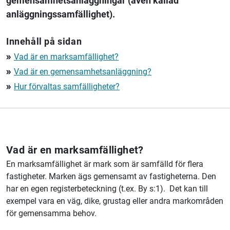
gemensamhetsanläggningar (även kallad
anläggningssamfällighet).
Innehåll på sidan
Vad är en marksamfällighet?
double_arrow
Vad är en gemensamhetsanläggning?
double_arrow
Hur förvaltas samfälligheter?
double_arrow
Vad är en marksamfällighet?
En marksamfällighet är mark som är samfälld för flera
fastigheter. Marken ägs gemensamt av fastigheterna. Den
har en egen registerbeteckning (t.ex. By s:1). Det kan till
exempel vara en väg, dike, grustag eller andra markområden
för gemensamma behov.