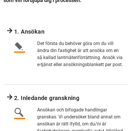
som vill fördjupa dig i processen.
1. Ansökan
Det första du behöver göra om du vill
ändra din fastighet är att ansöka om en
så kallad lantmäteriförrättning. Ansök via
e-tjänst eller ansökningsblankett per post.
2. Inledande granskning
Ansökan och bifogade handlingar
granskas. Vi undersöker bland annat om
ansökan är rätt ifylld, om du/ni är
fastighetsägare, eventuella avtal, tillstånd