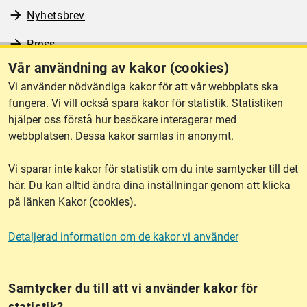
Nyhetsbrev
Press
Vår användning av kakor (cookies)
RSS
Vi använder nödvändiga kakor för att vår webbplats ska
fungera. Vi vill också spara kakor för statistik. Statistiken
hjälper oss förstå hur besökare interagerar med
Om webbplatsen
webbplatsen. Dessa kakor samlas in anonymt.
Vi sparar inte kakor för statistik om du inte samtycker till det
Tillgänglighet
här. Du kan alltid ändra dina inställningar genom att klicka
på länken Kakor (cookies).
Other languages
Detaljerad information om de kakor vi använder
Kakor (cookies)
Frågor?
Chatta med
mig!
Samtycker du till att vi använder kakor för
statistik?