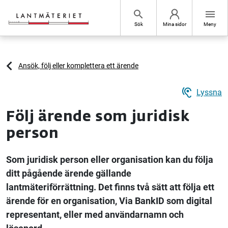
Hoppa till sidans innehåll
search
menu
Sök
Mina sidor
Meny
Ansök, följ eller komplettera ett ärende
hearing
Lyssna
Följ ärende som juridisk
person
Som juridisk person eller organisation kan du följa
ditt pågående ärende gällande
lantmäteriförrättning. Det finns två sätt att följa ett
ärende för en organisation, Via BankID som digital
representant, eller med användarnamn och