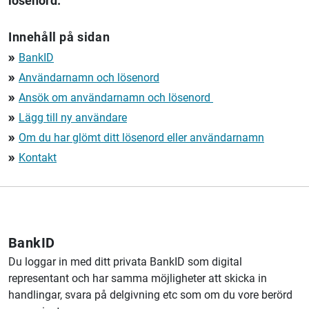
lösenord.
Innehåll på sidan
BankID
double_arrow
Användarnamn och lösenord
double_arrow
Ansök om användarnamn och lösenord
double_arrow
Lägg till ny användare
double_arrow
Om du har glömt ditt lösenord eller användarnamn
double_arrow
Kontakt
double_arrow
BankID
Du loggar in med ditt privata BankID som digital
representant och har samma möjligheter att skicka in
handlingar, svara på delgivning etc som om du vore berörd