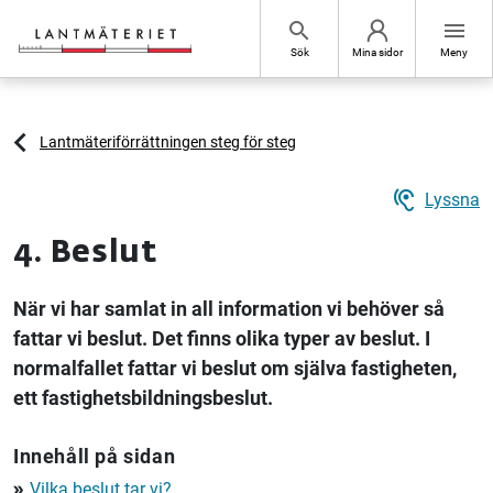
Hoppa till sidans innehåll
search
menu
Sök
Mina sidor
Meny
Lantmäteriförrättningen steg för steg
hearing
Lyssna
4. Beslut
När vi har samlat in all information vi behöver så
fattar vi beslut. Det finns olika typer av beslut. I
normalfallet fattar vi beslut om själva fastigheten,
ett fastighetsbildningsbeslut.
Innehåll på sidan
Vilka beslut tar vi?
double_arrow