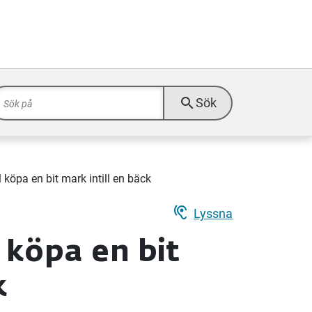
search
Sök
 köpa en bit mark intill en bäck
hearing
Lyssna
 köpa en bit
k