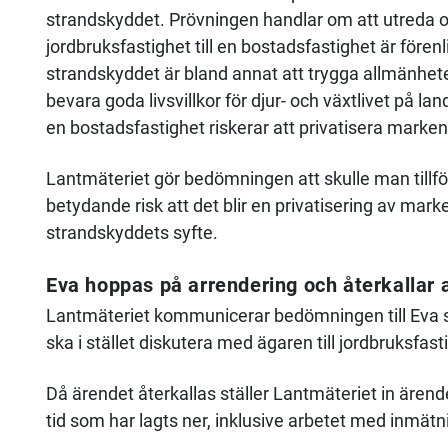
strandskyddet. Prövningen handlar om att utreda 
jordbruksfastighet till en bostadsfastighet är före
strandskyddet är bland annat att trygga allmänhet
bevara goda livsvillkor för djur- och växtlivet på land
en bostadsfastighet riskerar att privatisera mark
Lantmäteriet gör bedömningen att skulle man tillför
betydande risk att det blir en privatisering av mark
strandskyddets syfte.
Eva hoppas på arrendering och återkallar
Lantmäteriet kommunicerar bedömningen till Eva s
ska i stället diskutera med ägaren till jordbruksf
Då ärendet återkallas ställer Lantmäteriet in ärende
tid som har lagts ner, inklusive arbetet med inmät