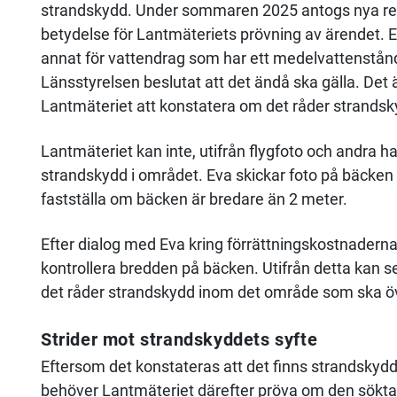
strandskydd. Under sommaren 2025 antogs nya re
betydelse för Lantmäteriets prövning av ärendet. E
annat för vattendrag som har ett medelvattenstån
Länsstyrelsen beslutat att det ändå ska gälla. Det ä
Lantmäteriet att konstatera om det råder strandsky
Lantmäteriet kan inte, utifrån flygfoto och andra h
strandskydd i området. Eva skickar foto på bäcken m
fastställa om bäcken är bredare än 2 meter.
Efter dialog med Eva kring förrättningskostnaderna 
kontrollera bredden på bäcken. Utifrån detta kan 
det råder strandskydd inom det område som ska öv
Strider mot strandskyddets syfte
Eftersom det konstateras att det finns strandsky
behöver Lantmäteriet därefter pröva om den sökta