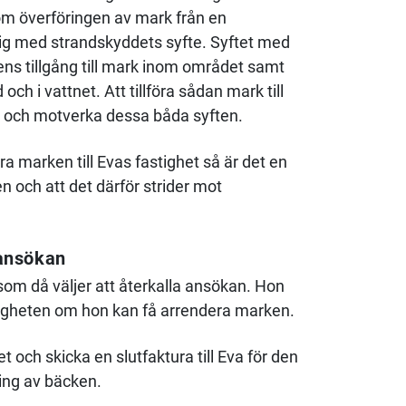
om överföringen av mark från en
nlig med strandskyddets syfte. Syftet med
ens tillgång till mark inom området samt
 och i vattnet. Att tillföra sådan mark till
en och motverka dessa båda syften.
a marken till Evas fastighet så är det en
en och att det därför strider mot
 ansökan
om då väljer att återkalla ansökan. Hon
astigheten om hon kan få arrendera marken.
t och skicka en slutfaktura till Eva för den
ning av bäcken.