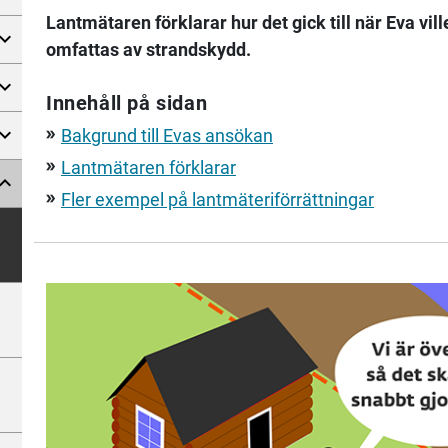
Lantmätaren förklarar hur det gick till när Eva vi
omfattas av strandskydd.
Innehåll på sidan
Bakgrund till Evas ansökan
double_arrow
Lantmätaren förklarar
double_arrow
Fler exempel på lantmäteriförrättningar
double_arrow