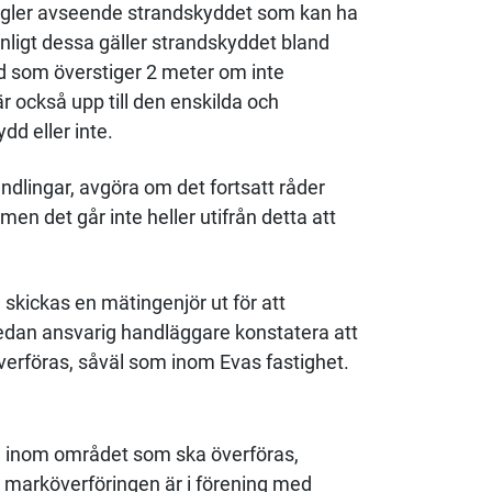
gler avseende strandskyddet som kan ha
nligt dessa gäller strandskyddet bland
d som överstiger 2 meter om inte
r också upp till den enskilda och
dd eller inte.
andlingar, avgöra om det fortsatt råder
en det går inte heller utifrån detta att
skickas en mätingenjör ut för att
sedan ansvarig handläggare konstatera att
erföras, såväl som inom Evas fastighet.
dd inom området som ska överföras,
 marköverföringen är i förening med