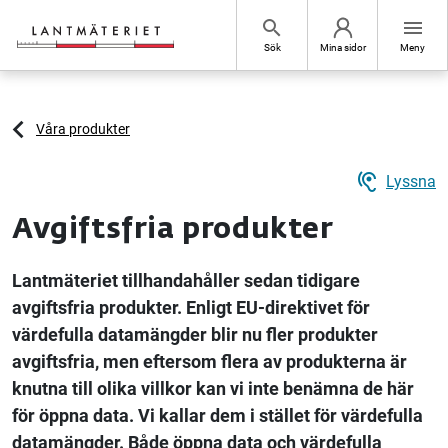
Hoppa till sidans innehåll
search
menu
Sök
Mina sidor
Meny
Våra produkter
hearing
Lyssna
Avgiftsfria produkter
Lantmäteriet tillhandahåller sedan tidigare
avgiftsfria produkter. Enligt EU-direktivet för
värdefulla datamängder blir nu fler produkter
avgiftsfria, men eftersom flera av produkterna är
knutna till olika villkor kan vi inte benämna de här
för öppna data. Vi kallar dem i stället för värdefulla
datamängder. Både öppna data och värdefulla