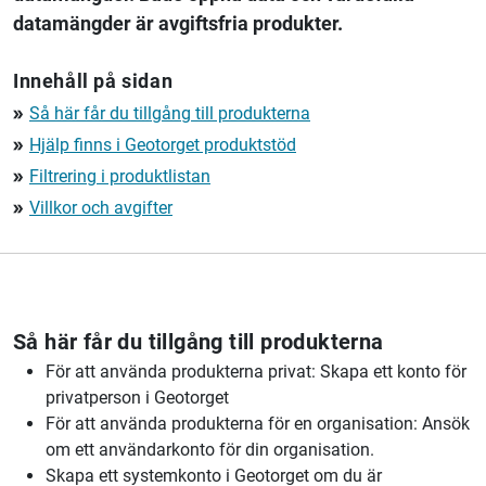
datamängder är avgiftsfria produkter.
Innehåll på sidan
Så här får du tillgång till produkterna
double_arrow
Hjälp finns i Geotorget produktstöd
double_arrow
Filtrering i produktlistan
double_arrow
Villkor och avgifter
double_arrow
Så här får du tillgång till produkterna
För att använda produkterna privat: Skapa ett konto för
privatperson i Geotorget
För att använda produkterna för en organisation: Ansök
om ett användarkonto för din organisation.
Skapa ett systemkonto i Geotorget om du är