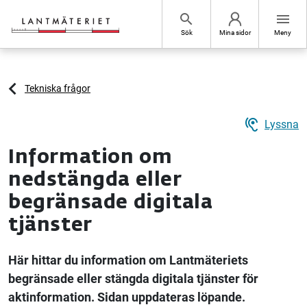
Hoppa till sidans innehåll
search
menu
Sök
Mina sidor
Meny
Tekniska frågor
hearing
Lyssna
Information om
nedstängda eller
begränsade digitala
tjänster
Här hittar du information om Lantmäteriets
begränsade eller stängda digitala tjänster för
aktinformation. Sidan uppdateras löpande.