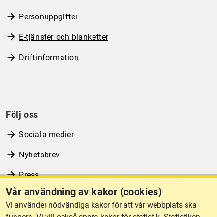
Personuppgifter
E-tjänster och blanketter
Driftinformation
Följ oss
Sociala medier
Nyhetsbrev
Press
Vår användning av kakor (cookies)
RSS
Vi använder nödvändiga kakor för att vår webbplats ska
fungera. Vi vill också spara kakor för statistik. Statistiken