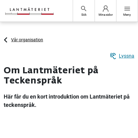
Hoppa till sidans innehåll
search
menu
Sök
Mina sidor
Meny
Vår organisation
hearing
Lyssna
Om Lantmäteriet på
Teckenspråk
Här får du en kort introduktion om Lantmäteriet på
teckenspråk.