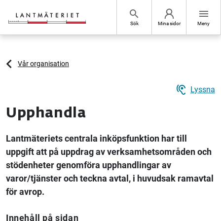
Hoppa till sidans innehåll
search
menu
Sök
Mina sidor
Meny
Vår organisation
hearing
Lyssna
Upphandla
Lantmäteriets centrala inköpsfunktion har till
uppgift att på uppdrag av verksamhetsområden och
stödenheter genomföra upphandlingar av
varor/tjänster och teckna avtal, i huvudsak ramavtal
för avrop.
Innehåll på sidan