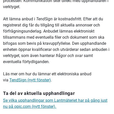
processen. Kommunikation sker direkt med upphandlaren i
verktyget.
Att lämna anbud i
TendSign
är kostnadsfritt. Efter att du
registrerat dig får du tillgång till aktuella annonser och
förfrågningsunderlag. Anbudet lämnas elektroniskt
tillsammans med eventuella filer och dokument som ska
bifogas som bevis på kravuppfyllelse. Den upphandlande
enheten öppnar kvalificerar och utvärderar sedan anbuden i
verktyget, som även hanterar
frågor och svar
samt
eventuella förtydliganden.
Läs mer om hur du lämnar ett elektroniska anbud
via
TendSign (nytt fönster)
.
Ta del av aktuella upphandlingar
Se vilka upphandlingar som Lantmäteriet har på gång just
nu på opic.com (nytt fönster).