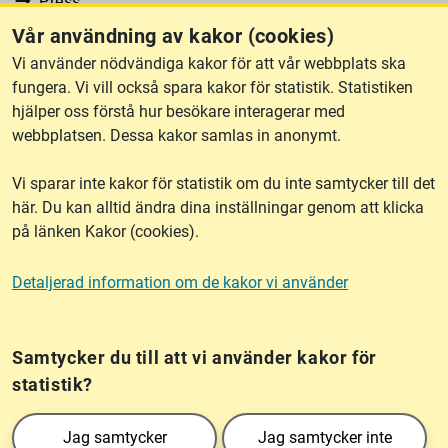
Press
Vår användning av kakor (cookies)
RSS
Vi använder nödvändiga kakor för att vår webbplats ska
fungera. Vi vill också spara kakor för statistik. Statistiken
hjälper oss förstå hur besökare interagerar med
Om webbplatsen
webbplatsen. Dessa kakor samlas in anonymt.
Vi sparar inte kakor för statistik om du inte samtycker till det
Tillgänglighet
här. Du kan alltid ändra dina inställningar genom att klicka
på länken Kakor (cookies).
Other languages
Detaljerad information om de kakor vi använder
Kakor (cookies)
Frågor?
Chatta med
mig!
Samtycker du till att vi använder kakor för
statistik?
Lantmäteriet är den myndighet som kartlägger Sverige. Till våra uppgifter hör
Jag samtycker
Jag samtycker inte
också att registrera och säkra ägandet av alla fastigheter samt hantera deras