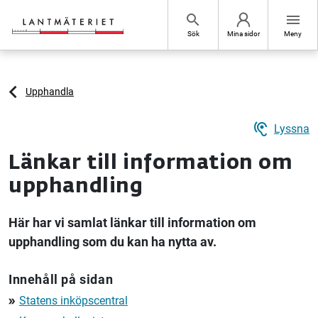
Hoppa till sidans innehåll
search
menu
Sök
Mina sidor
Meny
Upphandla
hearing
Lyssna
Länkar till information om
upphandling
Här har vi samlat länkar till information om
upphandling som du kan ha nytta av.
Innehåll på sidan
Statens inköpscentral
double_arrow