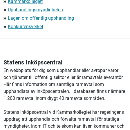
Kammarkollegiet
double_arrow
Upphandlingsmyndigheten
double_arrow
Lagen om offentlig upphandling
double_arrow
Konkurrensverket
double_arrow
Statens inköpscentral
En webbplats för dig som upphandlar eller avropar varor
och tjänster till offentlig sektor eller är ramavtalsleverantör.
Här finns information om samtliga ramavtal som
upphandlats av inköpscentralen. I databasen finns närmare
1 200 ramavtal inom drygt 40 ramavtalsområden.
Statens inköpscentral vid Kammarkollegiet har regeringens
uppdrag att upphandla och förvalta ramavtal för statliga
myndigheter. Inom IT och telekom kan även kommuner och