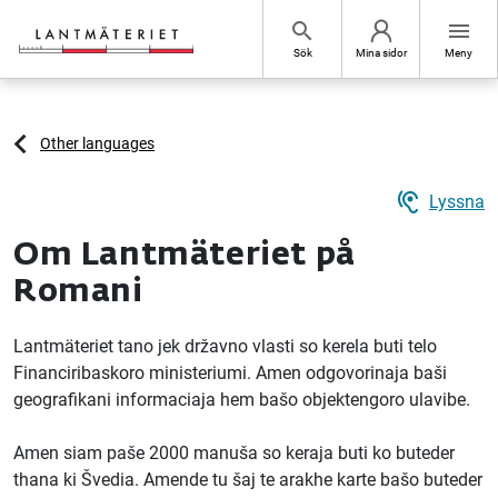
Hoppa till sidans innehåll
search
menu
Sök
Mina sidor
Meny
Other languages
hearing
Lyssna
Om Lantmäteriet på
Romani
Lantmäteriet
tano jek državno vlasti so kerela buti telo
Financiribaskoro ministeriumi. Amen odgovorinaja baši
geografikani informaciaja hem bašo objektengoro ulavibe.
Amen siam paše 2000 manuša so keraja buti ko buteder
thana ki Švedia. Amende tu šaj te arakhe karte bašo buteder