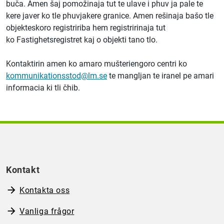
buča. Amen šaj pomožinaja tut te ulave i phuv ja pale te
kere javer ko tle phuvjakere granice. Amen rešinaja bašo tle
objekteskoro registririba hem registririnaja tut
ko Fastighetsregistret kaj o objekti tano tlo.
Kontaktirin amen ko amaro mušteriengoro centri ko
kommunikationsstod@lm.se
te mangljan te iranel pe amari
informacia ki tli čhib.
Kontakt
Kontakta oss
Vanliga frågor