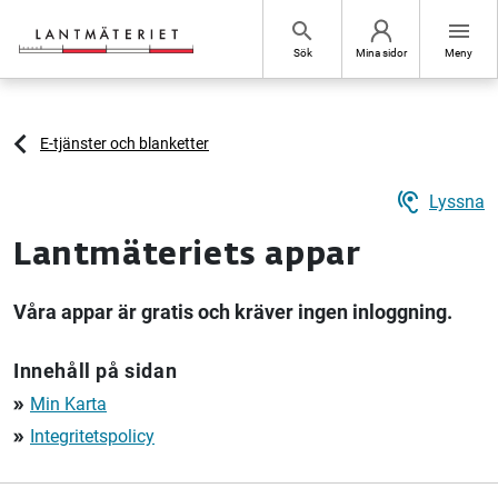
Hoppa till sidans innehåll
search
menu
Sök
Mina sidor
Meny
E-tjänster och blanketter
hearing
Lyssna
Lantmäteriets appar
Våra appar är gratis och kräver ingen inloggning.
Innehåll på sidan
Min Karta
double_arrow
Integritetspolicy
double_arrow