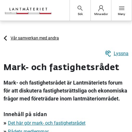
Hoppa till sidans innehåll
search
menu
Sök
Mina sidor
Meny
Vår samverkan med andra
hearing
Lyssna
Mark- och fastighetsrådet
Mark- och fastighetsrådet är Lantmäteriets forum
för att diskutera fastighetsrättsliga och ekonomiska
frågor med företrädare inom lantmäteriområdet.
Innehåll på sidan
Det här gör mark- och fastighetsrådet
double_arrow
Rådets medlemmar
double_arrow