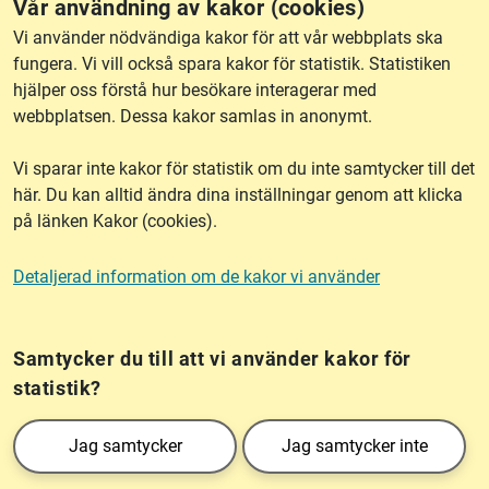
Vår användning av kakor (cookies)
RSS
Vi använder nödvändiga kakor för att vår webbplats ska
fungera. Vi vill också spara kakor för statistik. Statistiken
hjälper oss förstå hur besökare interagerar med
Om webbplatsen
webbplatsen. Dessa kakor samlas in anonymt.
Vi sparar inte kakor för statistik om du inte samtycker till det
Tillgänglighet
här. Du kan alltid ändra dina inställningar genom att klicka
på länken Kakor (cookies).
Other languages
Detaljerad information om de kakor vi använder
Kakor (cookies)
Frågor?
Chatta med
mig!
Samtycker du till att vi använder kakor för
statistik?
Lantmäteriet är den myndighet som kartlägger Sverige. Till våra uppgifter hör
Jag samtycker
Jag samtycker inte
också att registrera och säkra ägandet av alla fastigheter samt hantera deras
gränser. Vi tillhör Landsbygds- och infrastrukturdepartementet.