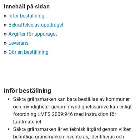
Innehåll på sidan
Inför beställning
double_arrow
Bekräftelse av uppdraget
double_arrow
Avgifter för uppdraget
double_arrow
Leverans
double_arrow
Gör en beställning
double_arrow
Inför beställning
Säkra gränsmärken kan bara beställas av kommuner
och myndigheter genom myndighetssamverkan enligt
förordning LMFS 2009:946 med instruktion för
Lantmäteriet.
Säkra gränsmärken är en teknisk åtgärd genom vilken
befintliga gränsmärken inventeras, identifieras och