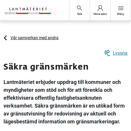
Hoppa till sidans innehåll
search
menu
Sök
Mina sidor
Meny
Vår samverkan med andra
hearing
Lyssna
Säkra gränsmärken
Lantmäteriet erbjuder uppdrag till kommuner och
myndigheter som stöd och för att förenkla och
effektivisera offentlig fastighetsanknuten
verksamhet. Säkra gränsmärken är en utökad form
av gränsutvisning för redovisning av aktuell och
lägesbestämd information om gränsmarkeringar.