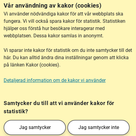
Vår användning av kakor (cookies)
RSS
Vi använder nödvändiga kakor för att vår webbplats ska
fungera. Vi vill också spara kakor för statistik. Statistiken
hjälper oss förstå hur besökare interagerar med
Om webbplatsen
webbplatsen. Dessa kakor samlas in anonymt.
Vi sparar inte kakor för statistik om du inte samtycker till det
Tillgänglighet
här. Du kan alltid ändra dina inställningar genom att klicka
på länken Kakor (cookies).
Other languages
Detaljerad information om de kakor vi använder
Kakor (cookies)
Frågor?
Chatta med
mig!
Samtycker du till att vi använder kakor för
statistik?
Lantmäteriet är den myndighet som kartlägger Sverige. Till våra uppgifter hör
Jag samtycker
Jag samtycker inte
också att registrera och säkra ägandet av alla fastigheter samt hantera deras