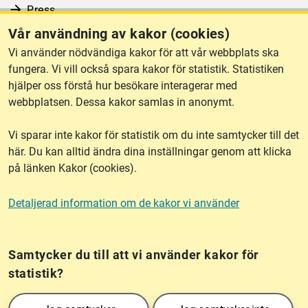
Press
Vår användning av kakor (cookies)
RSS
Vi använder nödvändiga kakor för att vår webbplats ska
fungera. Vi vill också spara kakor för statistik. Statistiken
hjälper oss förstå hur besökare interagerar med
Om webbplatsen
webbplatsen. Dessa kakor samlas in anonymt.
Vi sparar inte kakor för statistik om du inte samtycker till det
Tillgänglighet
här. Du kan alltid ändra dina inställningar genom att klicka
på länken Kakor (cookies).
Other languages
Detaljerad information om de kakor vi använder
Kakor (cookies)
Frågor?
Chatta med
mig!
Samtycker du till att vi använder kakor för
statistik?
Lantmäteriet är den myndighet som kartlägger Sverige. Till våra uppgifter hör