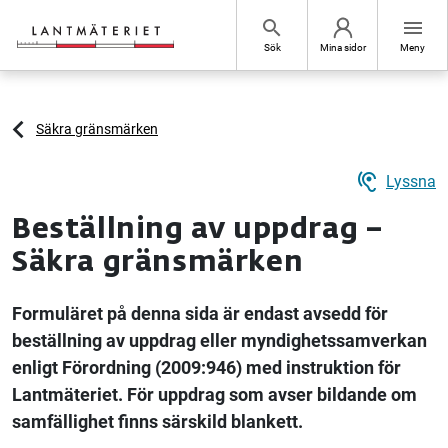
Hoppa till sidans innehåll
search
menu
Sök
Mina sidor
Meny
Säkra gränsmärken
hearing
Lyssna
Beställning av uppdrag –
Säkra gränsmärken
Formuläret på denna sida är endast avsedd för
beställning av uppdrag eller myndighetssamverkan
enligt Förordning (2009:946) med instruktion för
Lantmäteriet. För uppdrag som avser bildande om
samfällighet finns särskild blankett.