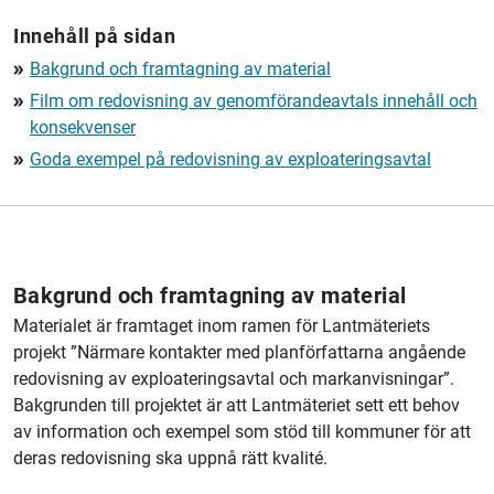
Innehåll på sidan
Bakgrund och framtagning av material
double_arrow
Film om redovisning av genomförandeavtals innehåll och
double_arrow
konsekvenser
Goda exempel på redovisning av exploateringsavtal
double_arrow
Bakgrund och framtagning av material
Materialet är framtaget inom ramen för
Lantmäteriet
s
projekt ”Närmare kontakter med planförfattarna angående
redovisning av exploateringsavtal och markanvisningar”.
Bakgrunden till projektet är att
Lantmäteriet
sett ett behov
av information och exempel som stöd till kommuner för att
deras redovisning ska uppnå rätt kvalité.