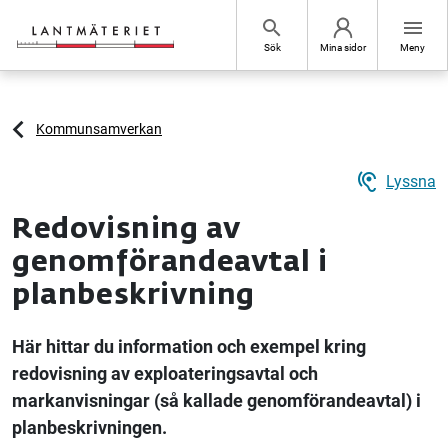
Hoppa till sidans innehåll
search
menu
Sök
Mina sidor
Meny
Kommunsamverkan
hearing
Lyssna
Redovisning av
genomförandeavtal i
planbeskrivning
Här hittar du information och exempel kring
redovisning av exploateringsavtal och
markanvisningar (så kallade genomförandeavtal) i
planbeskrivningen.