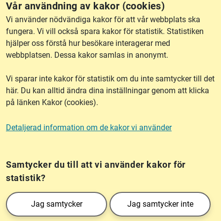
Vår användning av kakor (cookies)
RSS
Vi använder nödvändiga kakor för att vår webbplats ska
fungera. Vi vill också spara kakor för statistik. Statistiken
hjälper oss förstå hur besökare interagerar med
Om webbplatsen
webbplatsen. Dessa kakor samlas in anonymt.
Vi sparar inte kakor för statistik om du inte samtycker till det
Tillgänglighet
här. Du kan alltid ändra dina inställningar genom att klicka
på länken Kakor (cookies).
Other languages
Detaljerad information om de kakor vi använder
Kakor (cookies)
Frågor?
Chatta med
mig!
Samtycker du till att vi använder kakor för
statistik?
Lantmäteriet är den myndighet som kartlägger Sverige. Till våra uppgifter hör
Jag samtycker
Jag samtycker inte
också att registrera och säkra ägandet av alla fastigheter samt hantera deras
gränser. Vi tillhör Landsbygds- och infrastrukturdepartementet.