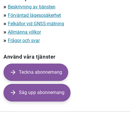
Beskrivning av tjänsten
double_arrow
Förväntad lägesosäkerhet
double_arrow
Felkällor vid GNSS-mätning
double_arrow
Allmänna villkor
double_arrow
Frågor och svar
double_arrow
Använd våra tjänster
Teckna abonnemang
Säg upp abonnemang