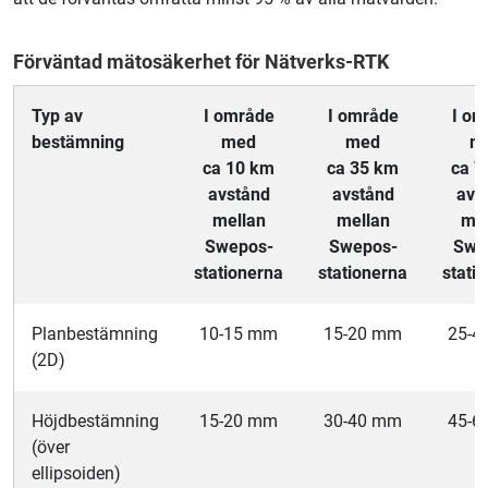
Förväntad mätosäkerhet för Nätverks-RTK
Typ av
I område
I område
I om
bestämning
med
med
m
ca 10 km
ca 35 km
ca 7
avstånd
avstånd
avs
mellan
mellan
mel
Swepos-
Swepos-
Swe
stationerna
stationerna
stati
Planbestämning
10-15 mm
15-20 mm
25-4
(2D)
Höjdbestämning
15-20 mm
30-40 mm
45-6
(över
ellipsoiden)