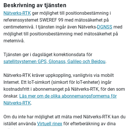
Beskrivning av tjänsten
Nätverks-RTK
ger möjlighet till positionsbestämning i
referenssystemet SWEREF 99 med mätosäkerhet på
centimeternivå. I tjänsten ingår även Nätverks-
DGNSS
med
möjlighet till positionsbestämning med mätosäkerhet på
meternivå.
Tjänsten ger i dagsläget korrektionsdata för
satellitsystemen GPS, Glonass, Galileo och Beidou
.
Nätverks-RTK kräver uppkoppling, vanligtvis via mobilt
Internet. Ett IoT-simkort (simkort för IoT-enheter) ingår
kostnadsfritt i abonnemanget på Nätverks-RTK, för den som
önskar.
Läs mer om de olika abonnemangsformerna för
Nätverks-RTK
.
Om du inte har möjlighet att mäta med Nätverks-RTK kan du
istället använda
Virtuell rinex
för efterberäkning av dina