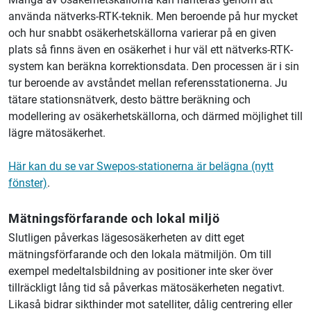
använda nätverks-RTK-teknik. Men beroende på hur mycket
och hur snabbt osäkerhetskällorna varierar på en given
plats så finns även en osäkerhet i hur väl ett nätverks-RTK-
system kan beräkna korrektionsdata. Den processen är i sin
tur beroende av avståndet mellan referensstationerna. Ju
tätare stationsnätverk, desto bättre beräkning och
modellering av osäkerhetskällorna, och därmed möjlighet till
lägre mätosäkerhet.
Här kan du se var Swepos-stationerna är belägna (nytt
fönster)
.
Mätningsförfarande och lokal miljö
Slutligen påverkas lägesosäkerheten av ditt eget
mätningsförfarande och den lokala mätmiljön. Om till
exempel medeltalsbildning av positioner inte sker över
tillräckligt lång tid så påverkas mätosäkerheten negativt.
Likaså bidrar sikthinder mot satelliter, dålig centrering eller