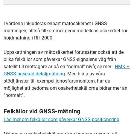
I värdena inkluderas enbart mätosäkerhet i GNSS-
mätningen; alltså tillkommer geoidmodellens osäkerhet för
höjdmätning i RH 2000.
Uppskattningen av mätosäkerhet förutsätter också att de
olika felkällor som påverkar GNSS-signalens väg från
satellit till mottagare är på en ”normal” nivå; se mer i
HMK –
GNSS-baserad detaljmätning
. Med hjälp av våra
stödtjänster, till exempel jonosfärsmonitorn, har du
möjlighet att bedöma om osäkerhetskällorna bidrar mer än
”normalt”.
Felkällor vid GNSS-mätning
Läs mer om felkällor som påverkar GNSS-positionering
.
Många av osäkerhetskällorna kan hanteras genom att