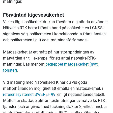
mätningar.
Förväntad lägesosäkerhet
Vilken lägesosäkerhet du kan förvänta dig när du använder
Nätverks-RTK beror i första hand på osäkerheten i GNSS-
signalens väg, osäkerheten i korrektionsdata från tjänsten,
och osäkerheten i ditt eget mätningsförfarande.
Mätosäkerhet är ett mått på hur stor spridningen av
mätvärden är, till exempel för ett antal nätverks-RTK-
mätningar. Läs mer om
begreppet mätosäkerhet (nytt
fönster)
.
Vid mätning med Nätverks-RTK har du vid goda
mätförhållanden möjlighet att erhålla en mätosäkerhet, i
referenssystemet SWEREF 99
, enligt nedanstående tabell.
Måtten är skattade utifrån testmätningar av nätverks-RTK-
tjänsten och angivna med täckningsfaktor 2, vilket innebär
att de förväntas omfatta minst 95 % av alla mätvärden.