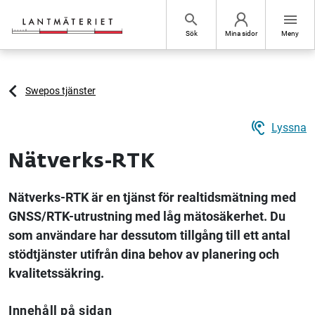
Hoppa till sidans innehåll
search
menu
Sök
Mina sidor
Meny
Swepos tjänster
hearing
Lyssna
Nätverks-RTK
Nätverks-RTK är en tjänst för realtidsmätning med
GNSS/RTK-utrustning med låg mätosäkerhet. Du
som användare har dessutom tillgång till ett antal
stödtjänster utifrån dina behov av planering och
kvalitetssäkring.
Innehåll på sidan