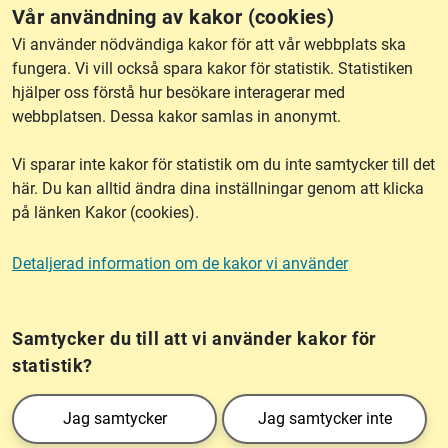
Vår användning av kakor (cookies)
RSS
Vi använder nödvändiga kakor för att vår webbplats ska
fungera. Vi vill också spara kakor för statistik. Statistiken
hjälper oss förstå hur besökare interagerar med
Om webbplatsen
webbplatsen. Dessa kakor samlas in anonymt.
Vi sparar inte kakor för statistik om du inte samtycker till det
Tillgänglighet
här. Du kan alltid ändra dina inställningar genom att klicka
på länken Kakor (cookies).
Other languages
Detaljerad information om de kakor vi använder
Kakor (cookies)
Frågor?
Chatta med
mig!
Samtycker du till att vi använder kakor för
statistik?
Lantmäteriet är den myndighet som kartlägger Sverige. Till våra uppgifter hör
Jag samtycker
Jag samtycker inte
också att registrera och säkra ägandet av alla fastigheter samt hantera deras