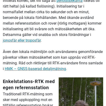
initieras korrekt, det vill säga att
periodobekanta
fixeras till
rätt heltal (så kallad fixlösning). Initialisering tar i
normalfallet mellan cirka tio sekunder och en minut,
beroende på lokala förhållanden. Med ökande avstånd
mellan referensstation och rover (rörlig mottagare) kommer
initialisering att bli svårare och mätosäkerheten att öka.
Detsamma gäller vid snabba och stora förändringar i
jonosfär eller troposfär
.
Även den lokala mätmiljön och användarens genomförande
påverkar vilken mätosäkerhet som kan uppnås vid RTK-
mätning. Råd och riktlinjer till RTK-användare finns samlade
i
HMK – GNSS-baserad detaljmätning
.
Enkelstations-RTK med
egen referensstation
Traditionell RTK-mätning som
sker med uppkoppling mot en
tillfällig referensstation brukar