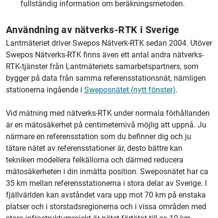
fullständig information om beräkningsmetoden.
Användning av nätverks-RTK i Sverige
Lantmäteriet
driver Swepos Nätverk-RTK sedan 2004. Utöver
Swepos Nätverks-RTK finns även ett antal andra nätverks-
RTK-tjänster från
Lantmäteriet
s samarbetspartners, som
bygger på data från samma referensstationsnät, nämligen
stationerna ingående i
Sweposnätet (nytt fönster)
.
Vid mätning med nätverks-RTK under normala förhållanden
är en mätosäkerhet på centimeternivå möjlig att uppnå. Ju
närmare en referensstation som du befinner dig och ju
tätare nätet av referensstationer är, desto bättre kan
tekniken modellera felkällorna och därmed reducera
mätosäkerheten i din inmätta position. Sweposnätet har ca
35 km mellan referensstationerna i stora delar av Sverige. I
fjällvärlden kan avståndet vara upp mot 70 km på enstaka
platser och i storstadsregionerna och i vissa områden med