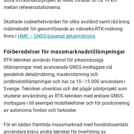
stora infrastrukturprojekt är nätet förtätat till ca 10 km
mellan referensstationerna.
Skattade osäkerhetsvärden för olika avstånd samt råd kring
mätmetodik för genomförande av nätverks-RTK-mätning
finns i
HMK – GNSS-baserad detaljmätning
.
Förberedelser för massmarknadstillämpningar
RTK-tekniken används främst för yrkesmässiga
tillämpningar med avancerade GNSS-mottagare vid
geodetisk detaljmätning, maskinstyrning och
jordbrukstillämpningar och har ca 10–15 000 användare i
Sverige. Tekniken utvecklas och det pågår pilotprojekt som
studerar användning av RTK-tekniken med enklare GNSS-
mottagare i till exempel mobiltelefoner och för positionering
av autonoma fordon och farkoster.
För en sådan framtida massmarknad med hundratusentals
användare krävs andra tekniker för överföring av