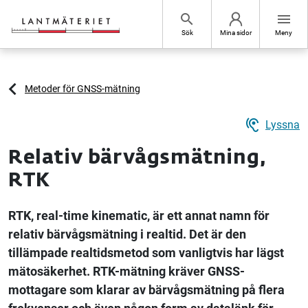
Hoppa till sidans innehåll
search
menu
Sök
Mina sidor
Meny
Metoder för GNSS-mätning
hearing
Lyssna
Relativ bärvågsmätning,
RTK
RTK, real-time kinematic, är ett annat namn för
relativ bärvågsmätning i realtid. Det är den
tillämpade realtidsmetod som vanligtvis har lägst
mätosäkerhet. RTK-mätning kräver GNSS-
mottagare som klarar av bärvågsmätning på flera