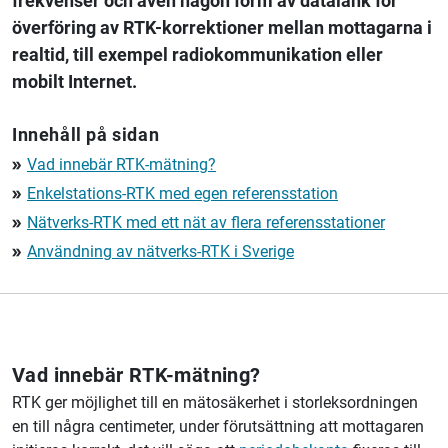
frekvenser och även någon form av datalänk för
överföring av RTK-korrektioner mellan mottagarna i
realtid, till exempel radiokommunikation eller
mobilt Internet.
Innehåll på sidan
Vad innebär RTK-mätning?
double_arrow
Enkelstations-RTK med egen referensstation
double_arrow
Nätverks-RTK med ett nät av flera referensstationer
double_arrow
Användning av nätverks-RTK i Sverige
double_arrow
Vad innebär RTK-mätning?
RTK ger möjlighet till en mätosäkerhet i storleksordningen
en till några centimeter, under förutsättning att mottagaren