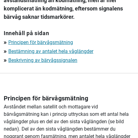
avståndsmätning än kodmätning, men är mer
komplicerat än kodmätning, eftersom signalens
bärvåg saknar tidsmarkörer.
Innehåll på sidan
Principen för bärvågsmätning
double_arrow
Bestämning av antalet hela våglängder
double_arrow
Beskrivning av bärvågssignalen
double_arrow
Principen för bärvågsmätning
Avståndet mellan satellit och mottagare vid
bärvågsmätning kan i princip uttryckas som ett antal hela
våglängder plus en del av den sista våglängden (se bild
nedan). Del av den sista våglängden bestämmer du
noggrant genom fasmätning, men antalet hela våglängder