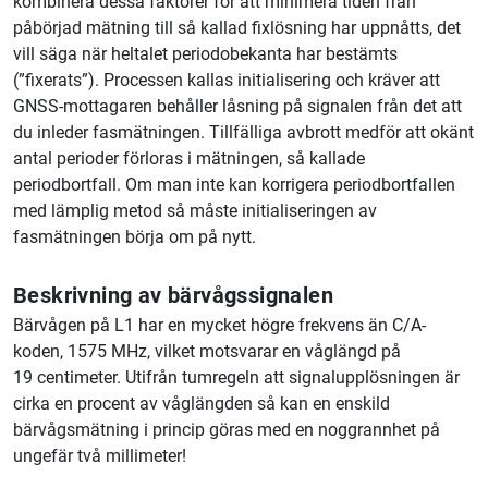
kombinera dessa faktorer för att minimera tiden från
påbörjad mätning till så kallad fixlösning har uppnåtts, det
vill säga när heltalet periodobekanta har bestämts
(”fixerats”). Processen kallas initialisering och kräver att
GNSS-mottagaren behåller låsning på signalen från det att
du inleder fasmätningen. Tillfälliga avbrott medför att okänt
antal perioder förloras i mätningen, så kallade
periodbortfall. Om man inte kan korrigera periodbortfallen
med lämplig metod så måste initialiseringen av
fasmätningen börja om på nytt.
Beskrivning av bärvågssignalen
Bärvågen på L1 har en mycket högre frekvens än C/A-
koden, 1575 MHz, vilket motsvarar en våglängd på
19 centimeter. Utifrån tumregeln att signalupplösningen är
cirka en procent av våglängden så kan en enskild
bärvågsmätning i princip göras med en noggrannhet på
ungefär två millimeter!