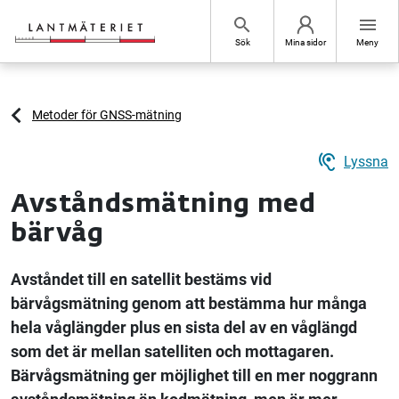
Hoppa till sidans innehåll
search
menu
Sök
Mina sidor
Meny
Metoder för GNSS-mätning
hearing
Lyssna
Avståndsmätning med
bärvåg
Avståndet till en satellit bestäms vid
bärvågsmätning genom att bestämma hur många
hela våglängder plus en sista del av en våglängd
som det är mellan satelliten och mottagaren.
Bärvågsmätning ger möjlighet till en mer noggrann