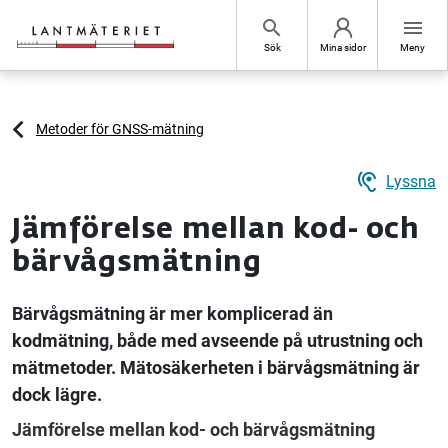
Hoppa till sidans innehåll
search
menu
Sök
Mina sidor
Meny
Metoder för GNSS-mätning
hearing
Lyssna
Jämförelse mellan kod- och
bärvågsmätning
Bärvågsmätning är mer komplicerad än
kodmätning, både med avseende på utrustning och
mätmetoder. Mätosäkerheten i bärvågsmätning är
dock lägre.
Jämförelse mellan kod- och bärvågsmätning