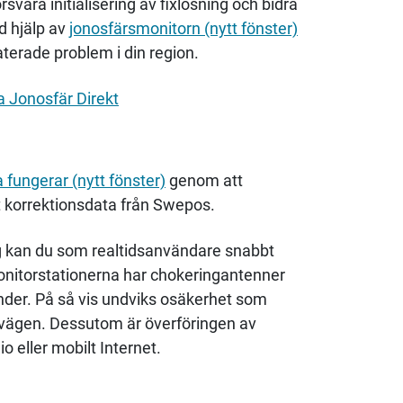
rsvåra initialisering av fixlösning och bidra
ed hjälp av
jonosfärsmonitorn (nytt fönster)
erade problem i din region.
ia Jonosfär Direkt
 fungerar (nytt fönster)
genom att
 korrektionsdata från Swepos.
ig kan du som realtidsanvändare snabbt
onitorstationerna har chokeringantenner
nder.
På så vis undviks osäkerhet som
på vägen. Dessutom är överföringen av
io eller mobilt Internet.