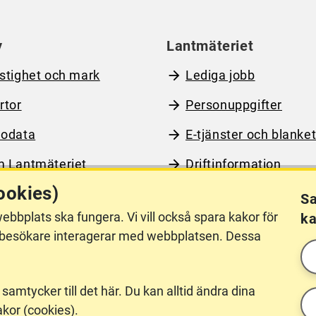
y
Lantmäteriet
stighet och mark
Lediga jobb
rtor
Personuppgifter
odata
E-tjänster och blanket
 Lantmäteriet
Driftinformation
ookies)
Sa
ebbplats ska fungera. Vi vill också spara kakor för
ka
llgänglighet
Other languages
hur besökare interagerar med webbplatsen. Dessa
 samtycker till det här. Du kan alltid ändra dina
akor (cookies).