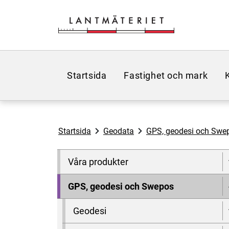
Hoppa till sidans innehåll
Startsida
Fastighet och mark
Startsida
Geodata
GPS, geodesi och Swe
Våra produkter
GPS, geodesi och Swepos
Geodesi