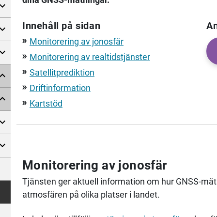
Innehåll på sidan
An
Monitorering av jonosfär
double_arrow
Monitorering av realtidstjänster
double_arrow
Satellitprediktion
double_arrow
Driftinformation
double_arrow
Kartstöd
double_arrow
Monitorering av jonosfär
Tjänsten ger aktuell information om hur GNSS-mätn
atmosfären på olika platser i landet.