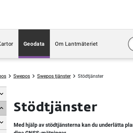
Kartor
Geodata
Om Lantmäteriet
pos
Swepos
Swepos tjänster
Stödtjänster
Stödtjänster
Med hjälp av stödtjänsterna kan du underlätta pl
dina GNSS-mätningar.