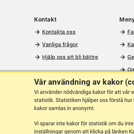
Kontakt
Men
Kontakta oss
Fa
Vanliga frågor
Ka
Hjälp oss att bli bättre
Ge
Om
Vår användning av kakor (c
Vi använder nödvändiga kakor för att vår w
Om webbplatsen
Ti
statistik. Statistiken hjälper oss förstå 
kakor samlas in anonymt.
Vi sparar inte kakor för statistik om du inte
inställningar genom att klicka på länken K