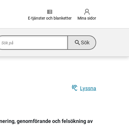
view_list
E-tjänster och blanketter
Mina sidor
search
Sök
hearing
Lyssna
anering, genomförande och felsökning av