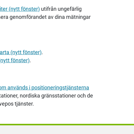
ter (nytt fönster)
utifrån ungefärlig
anera genomförandet av dina mätningar
arta (nytt fönster)
.
nytt fönster)
.
om används i positioneringstjänsterna
tationer, nordiska gränsstationer och de
wepos tjänster.