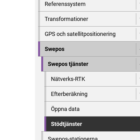
Referenssystem
Transformationer
GPS och satellitpositionering
Swepos
Swepos tjänster
Nätverks-RTK
Efterberäkning
Öppna data
Stödtjänster
Swepos-stationerna