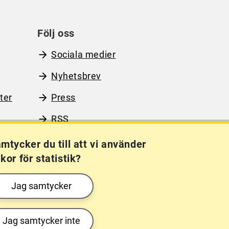
Följ oss
Sociala medier
Nyhetsbrev
ter
Press
RSS
mtycker du till att vi använder
kor för statistik?
Kakor (cookies)
Frågor?
Chatta med
Jag samtycker
mig!
Jag samtycker inte