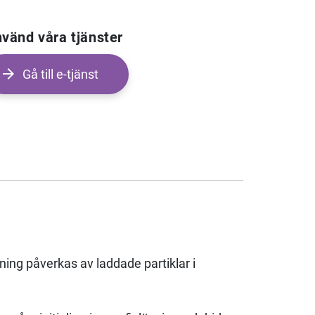
vänd våra tjänster
Gå till e-tjänst
ing påverkas av laddade partiklar i