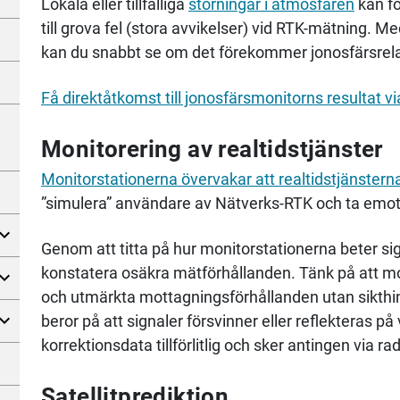
Lokala eller tillfälliga
störningar i atmosfären
kan fö
till grova fel (stora avvikelser) vid RTK-mätning. M
kan du snabbt se om det förekommer jonosfärsrelat
Få direktåtkomst till jonosfärsmonitorns resultat v
Monitorering av realtidstjänster
Monitorstationerna övervakar att realtidstjänsterna
”simulera” användare av Nätverks-RTK och
ta emot
Genom att titta på hur monitorstationerna beter s
konstatera osäkra mätförhållanden. Tänk på att m
och utmärkta mottagningsförhållanden utan
sikthi
beror på att signaler försvinner eller reflekteras 
korrektionsdata tillförlitlig och sker antingen via rad
Satellitprediktion