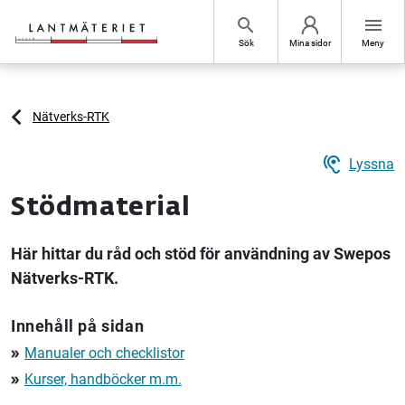
Hoppa till sidans innehåll
search
menu
Sök
Mina sidor
Meny
Nätverks-RTK
hearing
Lyssna
Stödmaterial
Här hittar du råd och stöd för användning av Swepos
Nätverks-RTK.
Innehåll på sidan
Manualer och checklistor
double_arrow
Kurser, handböcker m.m.
double_arrow