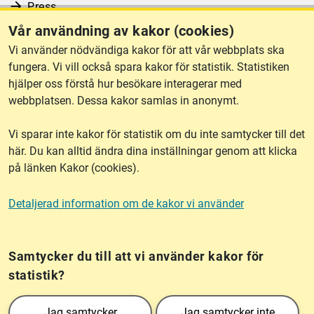
Press
Vår användning av kakor (cookies)
RSS
Vi använder nödvändiga kakor för att vår webbplats ska
fungera. Vi vill också spara kakor för statistik. Statistiken
hjälper oss förstå hur besökare interagerar med
Om webbplatsen
webbplatsen. Dessa kakor samlas in anonymt.
Vi sparar inte kakor för statistik om du inte samtycker till det
Tillgänglighet
här. Du kan alltid ändra dina inställningar genom att klicka
på länken Kakor (cookies).
Other languages
Detaljerad information om de kakor vi använder
Kakor (cookies)
Frågor?
Chatta med
mig!
Samtycker du till att vi använder kakor för
statistik?
Lantmäteriet är den myndighet som kartlägger Sverige. Till våra uppgifter hör
Jag samtycker
Jag samtycker inte