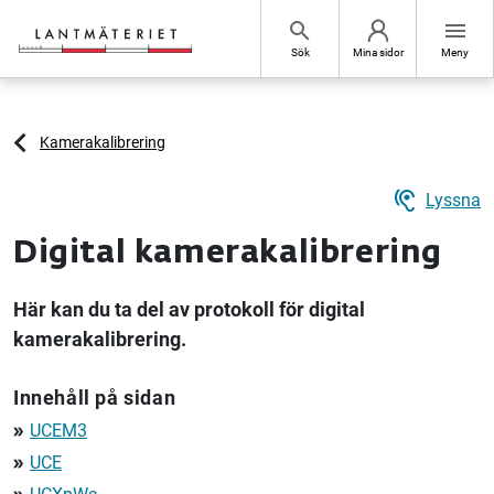
Hoppa till sidans innehåll
search
menu
Sök
Mina sidor
Meny
Kamerakalibrering
hearing
Lyssna
Digital kamerakalibrering
Här kan du ta del av protokoll för digital
kamerakalibrering.
Innehåll på sidan
UCEM3
double_arrow
UCE
double_arrow