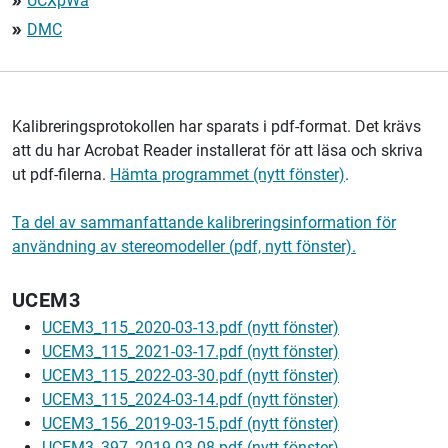
UCXpWa
double_arrow
DMC
double_arrow
Kalibreringsprotokollen har sparats i pdf-format. Det krävs
att du har Acrobat Reader installerat för att läsa och skriva
ut pdf-filerna.
Hämta programmet (nytt fönster)
.
Ta del av sammanfattande kalibreringsinformation för
användning av stereomodeller (pdf, nytt fönster).
UCEM3
UCEM3_115_2020-03-13.pdf (nytt fönster)
UCEM3_115_2021-03-17.pdf (nytt fönster)
UCEM3_115_2022-03-30.pdf (nytt fönster)
UCEM3_115_2024-03-14.pdf (nytt fönster)
UCEM3_156_2019-03-15.pdf (nytt fönster)
UCEM3_397_2019-03-08.pdf (nytt fönster)