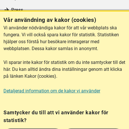
Press
Vår användning av kakor (cookies)
RSS
Vi använder nödvändiga kakor för att vår webbplats ska
fungera. Vi vill också spara kakor för statistik. Statistiken
hjälper oss förstå hur besökare interagerar med
Om webbplatsen
webbplatsen. Dessa kakor samlas in anonymt.
Vi sparar inte kakor för statistik om du inte samtycker till det
Tillgänglighet
här. Du kan alltid ändra dina inställningar genom att klicka
på länken Kakor (cookies).
Other languages
Detaljerad information om de kakor vi använder
Kakor (cookies)
Frågor?
Chatta med
mig!
Samtycker du till att vi använder kakor för
statistik?