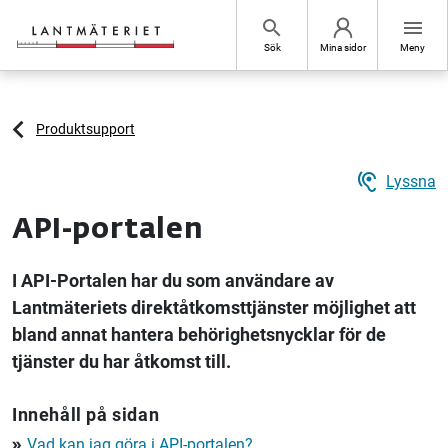
Hoppa till sidans innehåll
search
menu
Sök
Mina sidor
Meny
Produktsupport
hearing
Lyssna
API-portalen
I API-Portalen har du som användare av
Lantmäteriets direktåtkomsttjänster möjlighet att
bland annat hantera behörighetsnycklar för de
tjänster du har åtkomst till.
Innehåll på sidan
Vad kan jag göra i API-portalen?
double_arrow