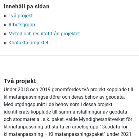
Innehåll på sidan
Två projekt
double_arrow
Arbetsgrupp
double_arrow
Metod och resultat från projektet
double_arrow
Kontakta projektet
double_arrow
Två projekt
Under 2018 och 2019 genomfördes två projekt kopplade till
klimatanpassningsaktörer och deras behov av geodata.
Med utgångspunkt i de behov som i dessa projekt
identifierats kopplade till sammanställningar av geodata
och stödmaterial, s.k. paket, valde Myndighetsnätverket för
klimatanpassning att starta en arbetsgrupp ”Geodata för
klimatanpassning – Klimatanpassningspaket” under 2021