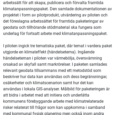
arbetssätt för att skapa, publicera och förvalta framtida
klimatanpassningspaket. Den samlade dokumentationen av
projektet i form av pilotprodukt, utvärdering av piloten och
det föreslagna arbetssättet för framtida paketeringar av
geodata och tillhörande stödmaterial ska fungera som
underlag för fortsatt arbete med klimatanpassningspaket.
I piloten ingick tre tematiska paket, där temat i vardera paket
utgjorde en klimateffekt (händelsetema). Ingående
händelseteman i piloten var värmebölja, översvämning
orsakad av skyfall samt markrörelser. I paketen samlades
relevant geodata tillsammans med ett metodstöd som
beskriver hur data kan användas och dess begränsningar,
osäkerheter och klimatscenarion samt hur det kan
användas i lokala GIS-analyser. Målbild för paketeringen är
att bidra i arbetet med att initiera och underlätta
kommunens förebyggande arbete med klimatrelaterade
risker relaterat till frågor som kan uppkomma i samband
med kommunal fysisk planering men också inom andra