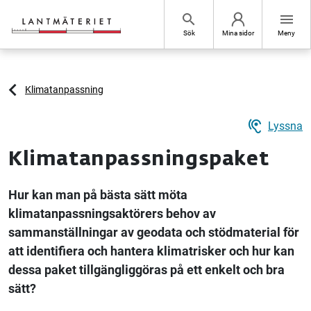
Hoppa till sidans innehåll
search
menu
Sök
Mina sidor
Meny
Klimatanpassning
hearing
Lyssna
Klimatanpassningspaket
Hur kan man på bästa sätt möta
klimatanpassningsaktörers behov av
sammanställningar av geodata och stödmaterial för
att identifiera och hantera klimatrisker och hur kan
dessa paket tillgängliggöras på ett enkelt och bra
sätt?