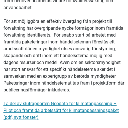
form behöver bearbetas vidare för kvalitetssäkring och
användbarhet.
För att möjliggöra en effektiv övergång från projekt till
förvaltning har övergripande nyckelförmågor inom framtida
förvaltning identifierats. För snabb start på arbetet med
framtida paketeringar inom händelseteman föreslås ett
arbetssätt där en myndighet utses ansvarig för styrning,
skapande och drift inom ett händelsetema möjlig med
dagens resurser och medel. Även om en sektorsmyndighet
har stort ansvar för ett specifikt händelsetema sker det i
samverkan med en expertgrupp av berörda myndigheter.
Paketeringar inom händelsetemat tas fram i projektform där
publiceringsförmågor inkluderas.
Ta del av slutrapporten Geodata för klimatanpassning –
Pilot och framtida arbetssätt för klimatanpassningspaket
(pdf, nytt fönster)