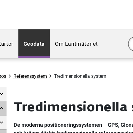
Kartor
Geodata
Om Lantmäteriet
pos
Referenssystem
Tredimensionella system
Tredimensionella
De moderna positioneringssystemen – GPS, Glonass
och kräver därför tredimensionella referenssyst