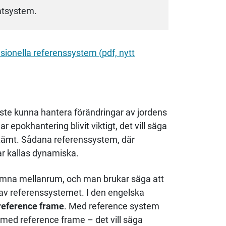
atsystem.
sionella referenssystem (pdf, nytt
e kunna hantera för­änd­ringar av jordens
ar epokhantering blivit viktigt, det vill säga
estämt. Sådana referenssystem, där
ar kallas dynamiska.
mna mellanrum, och man brukar säga att
r av referenssystemet. I den engelska
reference frame
. Med reference system
 med reference frame – det vill säga