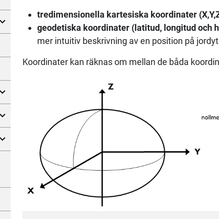
tredimensionella kartesiska koor­dinater (X,Y,
geodetiska koordinater (latitud, longitud och h
mer intuitiv beskrivning av en position på jord
Koordi­nater kan räknas om mellan de båda koord