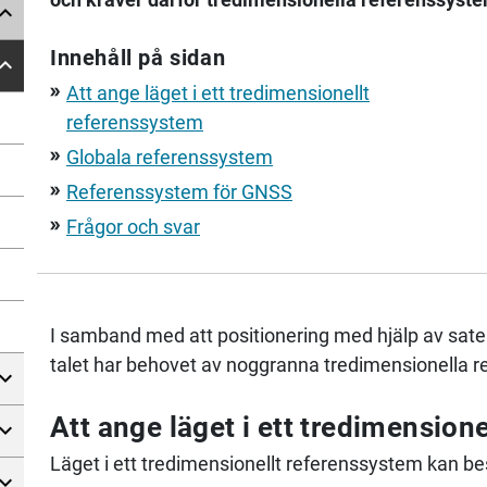
Innehåll på sidan
Att ange läget i ett tredimensionellt
double_arrow
referenssystem
Globala referenssystem
double_arrow
Referenssystem för GNSS
double_arrow
Frågor och svar
double_arrow
I samband med att positionering med hjälp av sate
talet har behovet av noggranna tredimensionella 
Att ange läget i ett tredimension
Läget i ett tredimensionellt referenssystem kan be