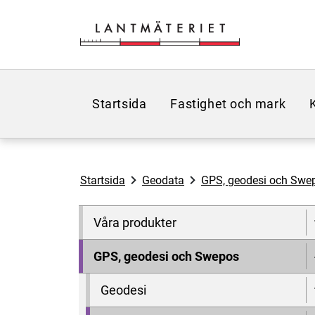
Hoppa till sidans innehåll
Startsida
Fastighet och mark
Startsida
Geodata
GPS, geodesi och Swe
Våra produkter
GPS, geodesi och Swepos
Geodesi