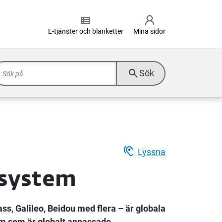
view_list
E-tjänster och blanketter
Mina sidor
search
Sök
hearing
Lyssna
 system
, Galileo, Beidou med flera – är globala
em som är globalt anpassade.