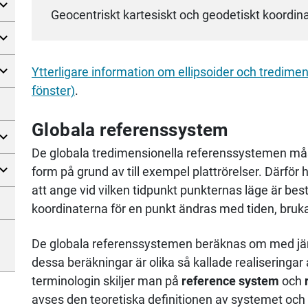
Geocentriskt kartesiskt och geodetiskt koordin
Ytterligare information om ellipsoider och tredimen
fönster)
.
Globala referenssystem
De globala tredimensionella referenssystemen måst
form på grund av till exempel platt­rörelser. Därför h
att ange vid vilken tid­punkt punkter­nas läge är b
koordinaterna för en punkt ändras med tiden, bruk
De globala referenssystemen beräknas om med jä
dessa beräkningar är olika så kallade realiseringa
terminologin skiljer man på
reference system
och
avses den teoretiska defini­tionen av systemet och