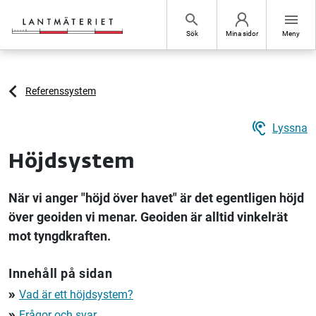
Hoppa till sidans innehåll
search
menu
Sök
Mina sidor
Meny
Referenssystem
hearing
Lyssna
Höjdsystem
När vi anger "höjd över havet" är det egentligen höjd
över geoiden vi menar. Geoiden är alltid vinkelrät
mot tyngdkraften.
Innehåll på sidan
Vad är ett höjdsystem?
double_arrow
Frågor och svar
double_arrow