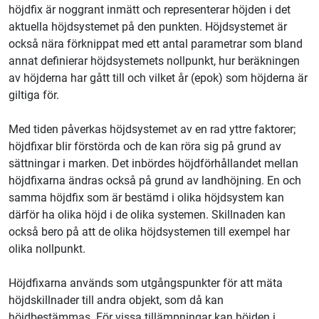
höjdfix är noggrant inmätt och representerar höjden i det
aktuella höjdsystemet på den punkten. Höjdsystemet är
också nära förknippat med ett antal parametrar som bland
annat definierar höjdsystemets nollpunkt, hur beräkningen
av höjderna har gått till och vilket år (epok) som höjderna är
giltiga för.
Med tiden påverkas höjdsystemet av en rad yttre faktorer;
höjdfixar blir förstörda och de kan röra sig på grund av
sättningar i marken. Det inbördes höjdförhållandet mellan
höjdfixarna ändras också på grund av landhöjning. En och
samma höjdfix som är bestämd i olika höjdsystem kan
därför ha olika höjd i de olika systemen. Skillnaden kan
också bero på att de olika höjdsystemen till exempel har
olika nollpunkt.
Höjdfixarna används som utgångspunkter för att mäta
höjdskillnader till andra objekt, som då kan
höjdbestämmas. För vissa tillämpningar kan höjden i