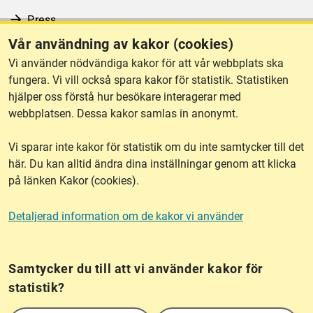
Press
Vår användning av kakor (cookies)
RSS
Vi använder nödvändiga kakor för att vår webbplats ska
fungera. Vi vill också spara kakor för statistik. Statistiken
hjälper oss förstå hur besökare interagerar med
Om webbplatsen
webbplatsen. Dessa kakor samlas in anonymt.
Vi sparar inte kakor för statistik om du inte samtycker till det
Tillgänglighet
här. Du kan alltid ändra dina inställningar genom att klicka
på länken Kakor (cookies).
Other languages
Detaljerad information om de kakor vi använder
Kakor (cookies)
Frågor?
Chatta med
mig!
Samtycker du till att vi använder kakor för
statistik?
Lantmäteriet är den myndighet som kartlägger Sverige. Till våra uppgifter hör