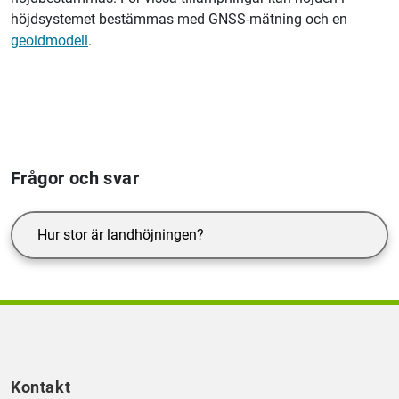
höjdsystemet bestämmas med GNSS-mätning och en
geoidmodell
.
Frågor och svar
Hur stor är landhöjningen?
Kontakt