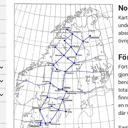
No
Kart
unde
abso
övri
Fö
Fört
gjo
benä
tota
finn
en n
där 
Samt