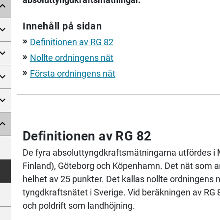
Innehåll på sidan
Definitionen av RG 82
double_arrow
Nollte ordningens nät
double_arrow
Första ordningens nät
double_arrow
Definitionen av RG 82
De fyra absoluttyngdkraftsmätningarna utfördes i 
Finland), Göteborg och Köpenhamn. Det nät som anv
helhet av 25 punkter. Det kallas nollte ordningens 
tyngdkraftsnätet i Sverige. Vid beräkningen av RG 82
och poldrift som landhöjning.