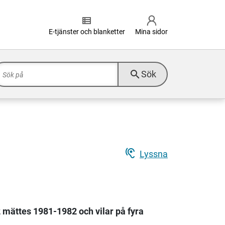
view_list
E-tjänster och blanketter
Mina sidor
search
Sök
hearing
Lyssna
 mättes 1981-1982 och vilar på fyra