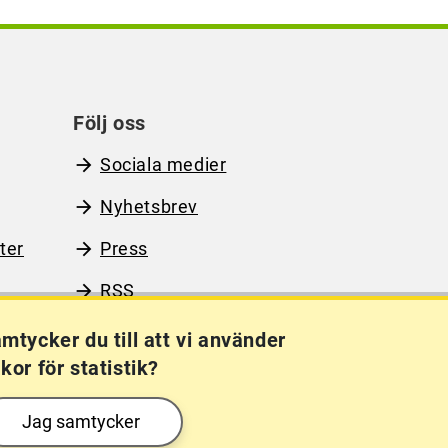
Följ oss
Sociala medier
Nyhetsbrev
ter
Press
RSS
mtycker du till att vi använder
kor för statistik?
Kakor (cookies)
Frågor?
Chatta med
Jag samtycker
mig!