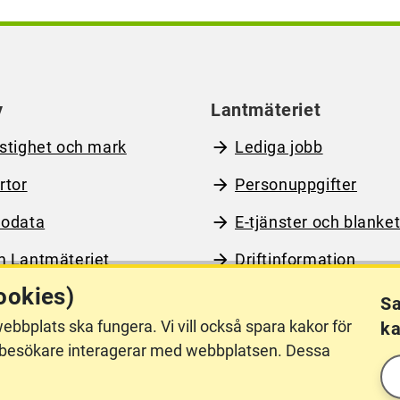
y
Lantmäteriet
stighet och mark
Lediga jobb
rtor
Personuppgifter
odata
E-tjänster och blanket
 Lantmäteriet
Driftinformation
ookies)
Sa
ebbplats ska fungera. Vi vill också spara kakor för
ka
llgänglighet
Other languages
hur besökare interagerar med webbplatsen. Dessa