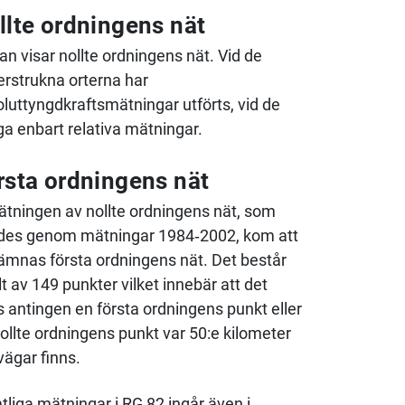
llte ordningens nät
an visar nollte ordningens nät. Vid de
rstrukna orterna har
luttyngdkraftsmätningar utförts, vid de
ga enbart relativa mätningar.
rsta ordningens nät
ätningen av nollte ordningens nät, som
rdes genom mätningar 1984‑2002, kom att
mnas första ordningens nät. Det består
lt av 149 punkter vilket innebär att det
s antingen en första ordningens punkt eller
ollte ordningens punkt var 50:e kilometer
vägar finns.
liga mätningar i RG 82 ingår även i